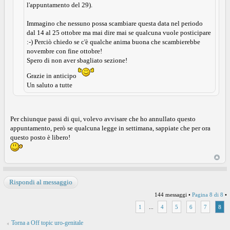
l'appuntamento del 29).
Immagino che nessuno possa scambiare questa data nel periodo
dal 14 al 25 ottobre ma mai dire mai se qualcuna vuole posticipare
:-) Perciò chiedo se c'è qualche anima buona che scambierebbe
novembre con fine ottobre!
Spero di non aver sbagliato sezione!
Grazie in anticipo
Un saluto a tutte
Per chiunque passi di qui, volevo avvisare che ho annullato questo
appuntamento, però se qualcuna legge in settimana, sappiate che per ora
questo posto è libero!
Rispondi al messaggio
144 messaggi •
Pagina
8
di
8
•
1
...
4
5
6
7
8
Torna a Off topic uro-genitale