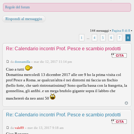
Regole del forum
Rispondi al messaggio
144 messaggi •
Pagina
8
di
8
•
1
...
4
5
6
7
8
Re: Calendario incontri Prof. Pesce e scambio prodotti
da
donnamilla
»
mar dic 12, 2017 11:14 pm
Ciao a tutti
Domattina mercoledì 13 dicembre 2017 alle ore 9 ho la prima visita col
prof Pesce a Roma..se qualcun'altra è nei dintorni mi faccia un fischio
(bello forte, che sarò rintronatissima)! Sono quella bassa con la frangetta, la
gonnellina, gli anfibi..e un mega brufolo gigante sopra il labbro che
maschererò da neo anni 50
Re: Calendario incontri Prof. Pesce e scambio prodotti
da
vale89
»
mer dic 13, 2017 9:18 am
Ciao Ragazze,