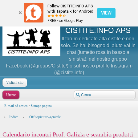
Follow CISTITE.INFO APS
with Tapatalk for Android
VIEW
FREE - on Google Play
CISTITE.INFO APS
Il forum dedicato alla cistite e non
solo. Se hai bisogno di aiuto vai in
chat (fumetto rosa in basso a
sinistra), nel nostro gruppo
Facebook (@groups/Cistite/) o sul nostro profilo Instagram
(@cistite.info)
Visita il sito
Utente
E-mail ad amico
•
Stampa pagina
Indice
‹
Off topic uro-genitale
Calendario incontri Prof. Galizia e scambio prodotti