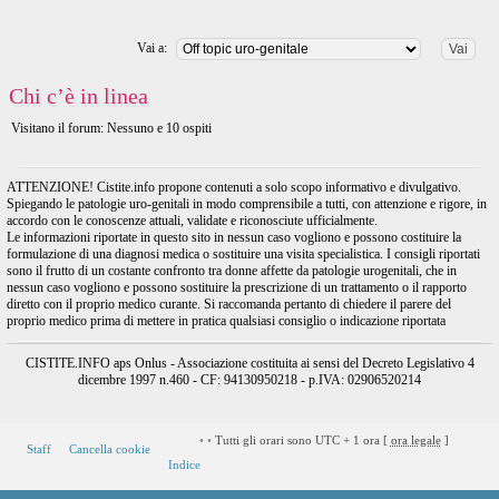
Vai a:
Chi c’è in linea
Visitano il forum: Nessuno e 10 ospiti
ATTENZIONE! Cistite.info propone contenuti a solo scopo informativo e divulgativo.
Spiegando le patologie uro-genitali in modo comprensibile a tutti, con attenzione e rigore, in
accordo con le conoscenze attuali, validate e riconosciute ufficialmente.
Le informazioni riportate in questo sito in nessun caso vogliono e possono costituire la
formulazione di una diagnosi medica o sostituire una visita specialistica. I consigli riportati
sono il frutto di un costante confronto tra donne affette da patologie urogenitali, che in
nessun caso vogliono e possono sostituire la prescrizione di un trattamento o il rapporto
diretto con il proprio medico curante. Si raccomanda pertanto di chiedere il parere del
proprio medico prima di mettere in pratica qualsiasi consiglio o indicazione riportata
CISTITE.INFO aps Onlus - Associazione costituita ai sensi del Decreto Legislativo 4
dicembre 1997 n.460 - CF: 94130950218 - p.IVA: 02906520214
•
•
Tutti gli orari sono UTC + 1 ora [
ora legale
]
Staff
Cancella cookie
Indice