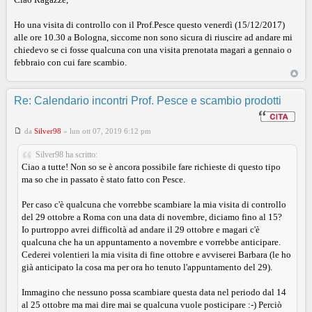
Ho una visita di controllo con il Prof.Pesce questo venerdì (15/12/2017)
alle ore 10.30 a Bologna, siccome non sono sicura di riuscire ad andare mi
chiedevo se ci fosse qualcuna con una visita prenotata magari a gennaio o
febbraio con cui fare scambio.
Re: Calendario incontri Prof. Pesce e scambio prodotti
da
Silver98
»
lun ott 07, 2019 6:12 pm
Silver98 ha scritto:
Ciao a tutte! Non so se è ancora possibile fare richieste di questo tipo
ma so che in passato è stato fatto con Pesce.
Per caso c'è qualcuna che vorrebbe scambiare la mia visita di controllo
del 29 ottobre a Roma con una data di novembre, diciamo fino al 15?
Io purtroppo avrei difficoltà ad andare il 29 ottobre e magari c'è
qualcuna che ha un appuntamento a novembre e vorrebbe anticipare.
Cederei volentieri la mia visita di fine ottobre e avviserei Barbara (le ho
già anticipato la cosa ma per ora ho tenuto l'appuntamento del 29).
Immagino che nessuno possa scambiare questa data nel periodo dal 14
al 25 ottobre ma mai dire mai se qualcuna vuole posticipare :-) Perciò