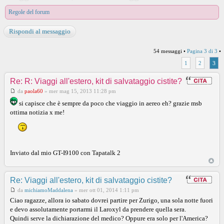
Regole del forum
Rispondi al messaggio
54 messaggi •
Pagina
3
di
3
•
1
2
3
Re: R: Viaggi all'estero, kit di salvataggio cistite?
da
paola60
»
mer mag 15, 2013 11:28 pm
si capisce che è sempre da poco che viaggio in aereo eh? grazie msb
ottima notizia x me!
Inviato dal mio GT-I9100 con Tapatalk 2
Re: Viaggi all'estero, kit di salvataggio cistite?
da
michiamoMaddalena
»
mer ott 01, 2014 1:11 pm
Ciao ragazze, allora io sabato dovrei partire per Zurigo, una sola notte fuori
e devo assolutamente portarmi il Laroxyl da prendere quella sera.
Quindi serve la dichiarazione del medico? Oppure era solo per l'America?