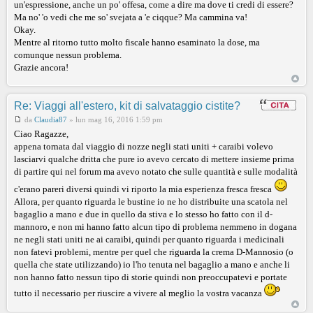
un'espressione, anche un po' offesa, come a dire ma dove ti credi di essere?
Ma no' 'o vedi che me so' svejata a 'e ciqque? Ma cammina va!
Okay.
Mentre al ritorno tutto molto fiscale hanno esaminato la dose, ma
comunque nessun problema.
Grazie ancora!
Re: Viaggi all'estero, kit di salvataggio cistite?
da
Claudia87
»
lun mag 16, 2016 1:59 pm
Ciao Ragazze,
appena tornata dal viaggio di nozze negli stati uniti + caraibi volevo
lasciarvi qualche dritta che pure io avevo cercato di mettere insieme prima
di partire qui nel forum ma avevo notato che sulle quantità e sulle modalità
c'erano pareri diversi quindi vi riporto la mia esperienza fresca fresca
Allora, per quanto riguarda le bustine io ne ho distribuite una scatola nel
bagaglio a mano e due in quello da stiva e lo stesso ho fatto con il d-
mannoro, e non mi hanno fatto alcun tipo di problema nemmeno in dogana
ne negli stati uniti ne ai caraibi, quindi per quanto riguarda i medicinali
non fatevi problemi, mentre per quel che riguarda la crema D-Mannosio (o
quella che state utilizzando) io l'ho tenuta nel bagaglio a mano e anche li
non hanno fatto nessun tipo di storie quindi non preoccupatevi e portate
tutto il necessario per riuscire a vivere al meglio la vostra vacanza