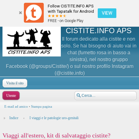
Follow CISTITE.INFO APS
with Tapatalk for Android
VIEW
FREE - on Google Play
CISTITE.INFO APS
Il forum dedicato alla cistite e non
solo. Se hai bisogno di aiuto vai in
chat (fumetto rosa in basso a
sinistra), nel nostro gruppo
Facebook (@groups/Cistite/) o sul nostro profilo Instagram
(@cistite.info)
Visita il sito
Utente
E-mail ad amico
•
Stampa pagina
Indice
‹
I viaggi e le patologie uro-genitali
Viaggi all'estero, kit di salvataggio cistite?