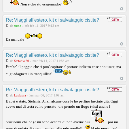
Non è che sto esagerando?
Re: Viaggi all'estero, kit di salvataggio cistite?
da
signo
»
sab feb 11, 2017 9:13 pm
Da manuale
Re: Viaggi all'estero, kit di salvataggio cistite?
da
Stefania 69
»
mar feb 14, 2017 11:53 am
Perche', il peggio che ti puo' capitare e' portare indietro cose non usate, ma
ci guadagnerai in tranquillita'.
Re: Viaggi all'estero, kit di salvataggio cistite?
da
Laulaura
»
lun mar 06, 2017 1:09 am
E così è stato, Stefania. Anzi, alcune cose le ho perfino lasciate giù. Oggi
avevo mal di testa ed ho pensato: ora prendo un flogo (visti anche i
bruciorini che ho) e mi sono accorta di non averne più
...poi mi
sono ricordata di averlo lasciato alle mie sorelle!!!!
Al più presto farò