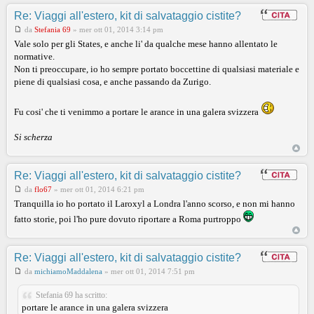
Re: Viaggi all'estero, kit di salvataggio cistite?
da
Stefania 69
»
mer ott 01, 2014 3:14 pm
Vale solo per gli States, e anche li' da qualche mese hanno allentato le
normative.
Non ti preoccupare, io ho sempre portato boccettine di qualsiasi materiale e
piene di qualsiasi cosa, e anche passando da Zurigo.
Fu cosi' che ti venimmo a portare le arance in una galera svizzera
Si scherza
Re: Viaggi all'estero, kit di salvataggio cistite?
da
flo67
»
mer ott 01, 2014 6:21 pm
Tranquilla io ho portato il Laroxyl a Londra l'anno scorso, e non mi hanno
fatto storie, poi l'ho pure dovuto riportare a Roma purtroppo
Re: Viaggi all'estero, kit di salvataggio cistite?
da
michiamoMaddalena
»
mer ott 01, 2014 7:51 pm
Stefania 69 ha scritto:
portare le arance in una galera svizzera