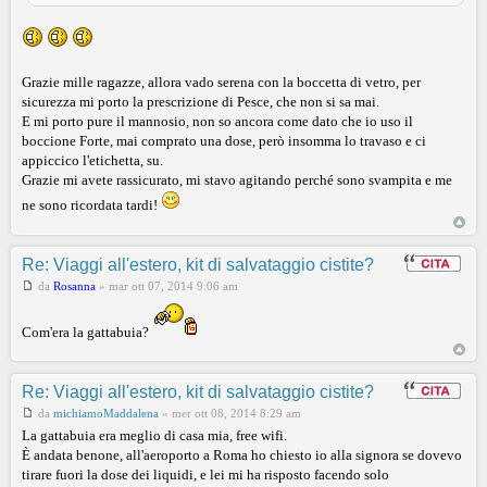
Grazie mille ragazze, allora vado serena con la boccetta di vetro, per
sicurezza mi porto la prescrizione di Pesce, che non si sa mai.
E mi porto pure il mannosio, non so ancora come dato che io uso il
boccione Forte, mai comprato una dose, però insomma lo travaso e ci
appiccico l'etichetta, su.
Grazie mi avete rassicurato, mi stavo agitando perché sono svampita e me
ne sono ricordata tardi!
Re: Viaggi all'estero, kit di salvataggio cistite?
da
Rosanna
»
mar ott 07, 2014 9:06 am
Com'era la gattabuia?
Re: Viaggi all'estero, kit di salvataggio cistite?
da
michiamoMaddalena
»
mer ott 08, 2014 8:29 am
La gattabuia era meglio di casa mia, free wifi.
È andata benone, all'aeroporto a Roma ho chiesto io alla signora se dovevo
tirare fuori la dose dei liquidi, e lei mi ha risposto facendo solo