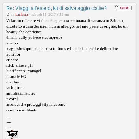
Re: Viaggi all'estero, kit di salvataggio cistite?
da
Laulaura
»
sab feb 11, 2017 9:11 pm
Vi faccio ridere se vi dico che per una settimana di vacanza in Salento,
oltretutto a casa dei miei, non in albergo, nel mio paese di origine, ho un
beauty che contiene:
dmann daily polvere e compresse
utistop
magnesio supremo nel barattolino sterile per la raccolte delle urine
nutriflor
etinerv
stick urine e pH
lubrificante+xanagel
tisana MEG
scaldino
tachipirina
antinfiammatorio
rivotril
assorbenti e proteggi slip in cotone
cerotto riscaldante
.....
.....
.....