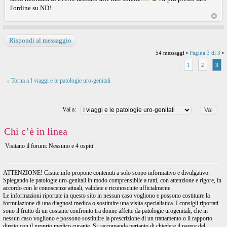
l'ordine su ND!
Rispondi al messaggio
54 messaggi •
Pagina
3
di
3
•
1
2
3
Torna a I viaggi e le patologie uro-genitali
Vai a:
Chi c’è in linea
Visitano il forum: Nessuno e 4 ospiti
ATTENZIONE! Cistite.info propone contenuti a solo scopo informativo e divulgativo.
Spiegando le patologie uro-genitali in modo comprensibile a tutti, con attenzione e rigore, in
accordo con le conoscenze attuali, validate e riconosciute ufficialmente.
Le informazioni riportate in questo sito in nessun caso vogliono e possono costituire la
formulazione di una diagnosi medica o sostituire una visita specialistica. I consigli riportati
sono il frutto di un costante confronto tra donne affette da patologie urogenitali, che in
nessun caso vogliono e possono sostituire la prescrizione di un trattamento o il rapporto
diretto con il proprio medico curante. Si raccomanda pertanto di chiedere il parere del