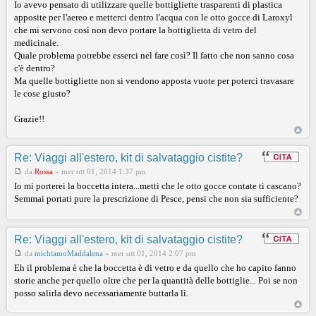
Io avevo pensato di utilizzare quelle bottigliette trasparenti di plastica
apposite per l'aereo e metterci dentro l'acqua con le otto gocce di Laroxyl
che mi servono così non devo portare la bottiglietta di vetro del
medicinale.
Quale problema potrebbe esserci nel fare così? Il fatto che non sanno cosa
c'è dentro?
Ma quelle bottigliette non si vendono apposta vuote per poterci travasare
le cose giusto?
Grazie!!
Re: Viaggi all'estero, kit di salvataggio cistite?
da
Rossa
»
mer ott 01, 2014 1:37 pm
Io mi porterei la boccetta intera...metti che le otto gocce contate ti cascano?
Semmai portati pure la prescrizione di Pesce, pensi che non sia sufficiente?
Re: Viaggi all'estero, kit di salvataggio cistite?
da
michiamoMaddalena
»
mer ott 01, 2014 2:07 pm
Eh il problema è che la boccetta è di vetro e da quello che ho capito fanno
storie anche per quello oltre che per la quantità delle bottiglie... Poi se non
posso salirla devo necessariamente buttarla lì.