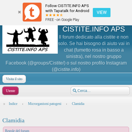
Follow CISTITE.INFO APS
with Tapatalk for Android
VIEW
FREE - on Google Play
CISTITE.INFO APS
Il forum dedicato alla cistite e non
solo. Se hai bisogno di aiuto vai in
chat (fumetto rosa in basso a
sinistra), nel nostro gruppo
Facebook (@groups/Cistite/) o sul nostro profilo Instagram
(@cistite.info)
Visita il sito
Utente
Indice
‹
Microrganismi patogeni
‹
Clamidia
Clamidia
Regole del forum