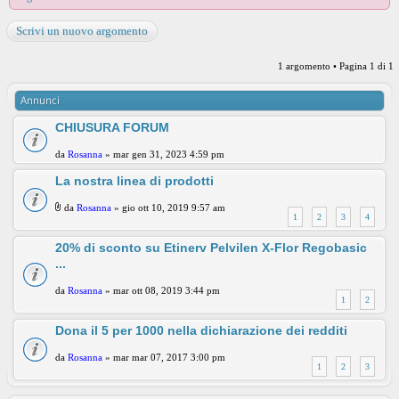
Scrivi un nuovo argomento
1 argomento • Pagina
1
di
1
Annunci
CHIUSURA FORUM
da
Rosanna
» mar gen 31, 2023 4:59 pm
La nostra linea di prodotti
da
Rosanna
» gio ott 10, 2019 9:57 am
1
2
3
4
20% di sconto su Etinerv Pelvilen X-Flor Regobasic
...
da
Rosanna
» mar ott 08, 2019 3:44 pm
1
2
Dona il 5 per 1000 nella dichiarazione dei redditi
da
Rosanna
» mar mar 07, 2017 3:00 pm
1
2
3