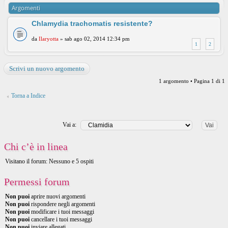
Argomenti
Chlamydia trachomatis resistente?
da
Ilaryotta
» sab ago 02, 2014 12:34 pm
1
2
Scrivi un nuovo argomento
1 argomento • Pagina
1
di
1
Torna a Indice
Vai a:
Chi c’è in linea
Visitano il forum: Nessuno e 5 ospiti
Permessi forum
Non puoi
aprire nuovi argomenti
Non puoi
rispondere negli argomenti
Non puoi
modificare i tuoi messaggi
Non puoi
cancellare i tuoi messaggi
Non puoi
inviare allegati