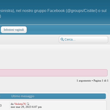
a sinistra), nel nostro gruppo Facebook (@groups/Cistite/) o sul
)
Infezioni vaginali
1 argomento • Pagina
1
di
1
e
Ultimo messaggio
da
Violetta76
53
mer mar 29, 2023 6:07 pm