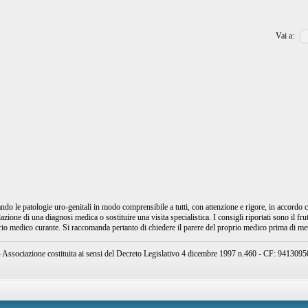
Vai a:
e patologie uro-genitali in modo comprensibile a tutti, con attenzione e rigore, in accordo con
ione di una diagnosi medica o sostituire una visita specialistica. I consigli riportati sono il fru
prio medico curante. Si raccomanda pertanto di chiedere il parere del proprio medico prima di mett
ssociazione costituita ai sensi del Decreto Legislativo 4 dicembre 1997 n.460 - CF: 94130