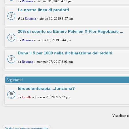
da
Rosanna
» mar gen 31, 2023 4:59 pm
La nostra linea di prodotti
da
Rosanna
» gio ott 10, 2019 9:57 am
20% di sconto su Etinerv Pelvilen X-Flor Regobasic ...
da
Rosanna
» mar ott 08, 2019 3:44 pm
Dona il 5 per 1000 nella dichiarazione dei redditi
da
Rosanna
» mar mar 07, 2017 3:00 pm
Argomenti
Idrocolonterapia....funziona?
da
Lorella
» lun mar 23, 2009 5:32 pm
Visualizza u
Scrivi un nuovo argomento