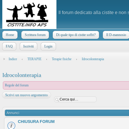
Il forum dedicato alla cistite e non
Home
Scrittura forum
Di quale tipo di cistite soffri?
Il D-mannosio
FAQ
Iscriviti
Login
Indice
‹
TERAPIE
‹
Terapie fisiche
‹
Idrocolonterapia
Idrocolonterapia
Regole del forum
Scrivi un nuovo argomento
Annunci
CHIUSURA FORUM