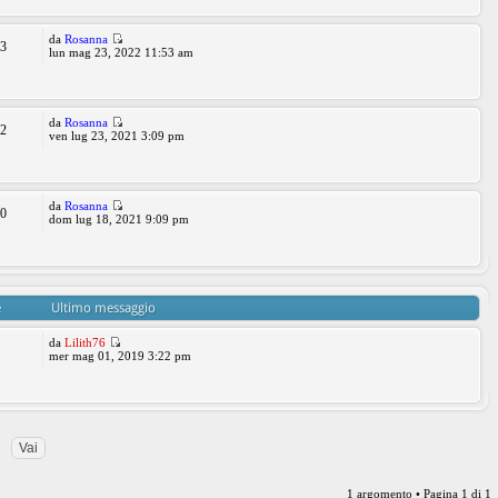
da
Rosanna
83
lun mag 23, 2022 11:53 am
da
Rosanna
42
ven lug 23, 2021 3:09 pm
da
Rosanna
30
dom lug 18, 2021 9:09 pm
e
Ultimo messaggio
da
Lilith76
3
mer mag 01, 2019 3:22 pm
1 argomento • Pagina
1
di
1