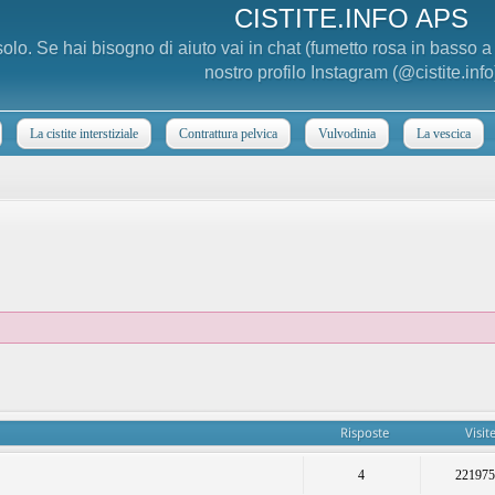
CISTITE.INFO APS
 solo. Se hai bisogno di aiuto vai in chat (fumetto rosa in basso 
nostro profilo Instagram (@cistite.info
La cistite interstiziale
Contrattura pelvica
Vulvodinia
La vescica
Risposte
Visit
4
22197