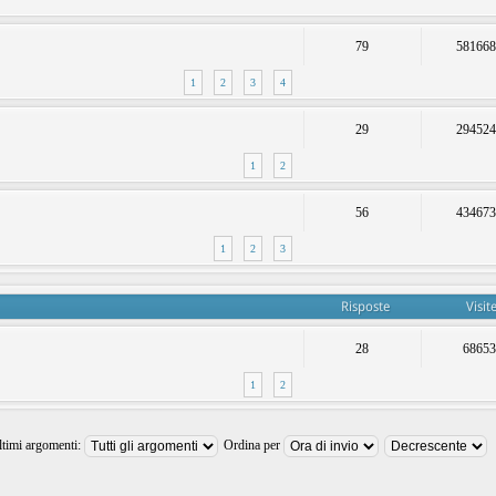
79
58166
1
2
3
4
29
29452
1
2
56
43467
1
2
3
Risposte
Visit
28
6865
1
2
ltimi argomenti:
Ordina per