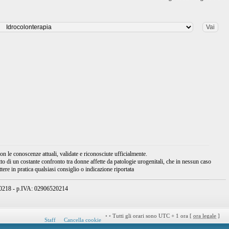
 le conoscenze attuali, validate e riconosciute ufficialmente.
tto di un costante confronto tra donne affette da patologie urogenitali, che in nessun caso
ere in pratica qualsiasi consiglio o indicazione riportata
950218 - p.IVA: 02906520214
•
•
Tutti gli orari sono UTC + 1 ora [
ora legale
]
Staff
Cancella cookie