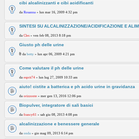
cibi alcalinizzanti e cibi acidificanti
da
Rosanna
» lun mar 16, 2009 4:32 pm
SINTESI SU ALCALINIZZAZIONE/ACIDIFICAZIONE E ALI
da
Cles
» ven feb 08, 2013 8:18 pm
Giusto ph delle urine
da
betty
» lun apr 06, 2009 4:21 pm
Come valutare il ph delle urine
da
esprit74
» lun lug 27, 2009 10:33 am
aiuto! cistite a batterica e ph acido urine in gravidanza
da
orizzonte
» mer gen 13, 2016 12:06 pm
Biopulver, integratore di sali basici
da
francy61
» sab giu 08, 2013 4:08 pm
alcalinizzazione e benessere generale
da
onda
» gio mag 09, 2013 6:14 pm