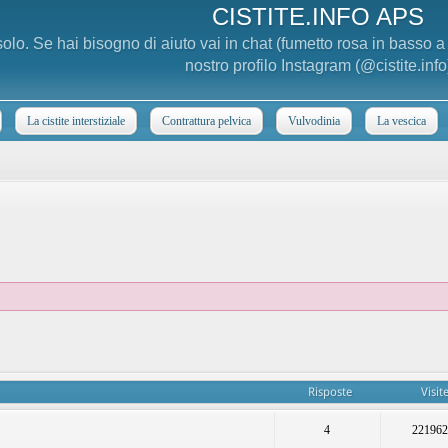
CISTITE.INFO APS
 solo. Se hai bisogno di aiuto vai in chat (fumetto rosa in basso 
nostro profilo Instagram (@cistite.info
La cistite interstiziale
Contrattura pelvica
Vulvodinia
La vescica
Risposte
Visit
4
22196