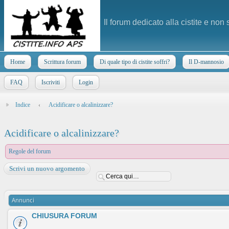
Il forum dedicato alla cistite e non
Home
Scrittura forum
Di quale tipo di cistite soffri?
Il D-mannosio
FAQ
Iscriviti
Login
Indice
‹
Acidificare o alcalinizzare?
Acidificare o alcalinizzare?
Regole del forum
Scrivi un nuovo argomento
Annunci
CHIUSURA FORUM