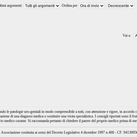
ltimi argomenti:
Ordina per
Vai a:
e patologie uro-genitali in modo comprensibile a tutti, con attenzione e rigore, in accordo con
ione di una diagnosi medica o sostituire una visita specialistica. I consigli riportati sono il fru
prio medico curante. Si raccomanda pertanto di chiedere il parere del proprio medico prima di mett
ssociazione costituita ai sensi del Decreto Legislativo 4 dicembre 1997 n.460 - CF: 94130