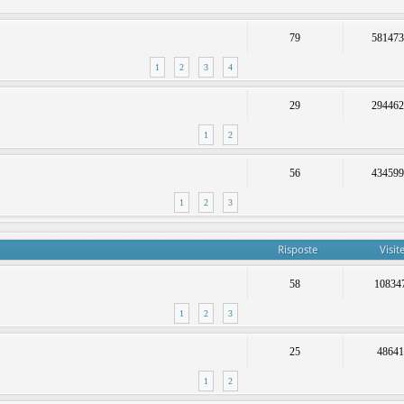
79
58147
1
2
3
4
29
29446
1
2
56
43459
1
2
3
Risposte
Visit
58
10834
1
2
3
25
4864
1
2