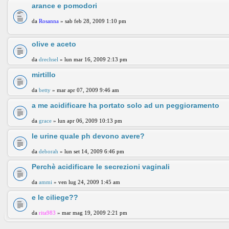
arance e pomodori
da
Rosanna
» sab feb 28, 2009 1:10 pm
olive e aceto
da
drechsel
» lun mar 16, 2009 2:13 pm
mirtillo
da
betty
» mar apr 07, 2009 9:46 am
a me acidificare ha portato solo ad un peggioramento
da
grace
» lun apr 06, 2009 10:13 pm
le urine quale ph devono avere?
da
deborah
» lun set 14, 2009 6:46 pm
Perchè acidificare le secrezioni vaginali
da
ammi
» ven lug 24, 2009 1:45 am
e le ciliege??
da
rita983
» mar mag 19, 2009 2:21 pm