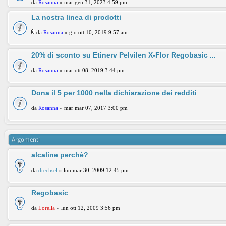
da
Rosanna
» mar gen 31, 2023 4:59 pm
La nostra linea di prodotti
da
Rosanna
» gio ott 10, 2019 9:57 am
20% di sconto su Etinerv Pelvilen X-Flor Regobasic ...
da
Rosanna
» mar ott 08, 2019 3:44 pm
Dona il 5 per 1000 nella dichiarazione dei redditi
da
Rosanna
» mar mar 07, 2017 3:00 pm
Argomenti
alcaline perchè?
da
drechsel
» lun mar 30, 2009 12:45 pm
Regobasic
da
Lorella
» lun ott 12, 2009 3:56 pm