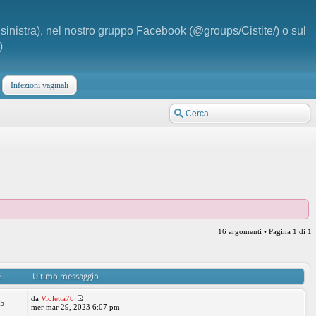
a sinistra), nel nostro gruppo Facebook (@groups/Cistite/) o sul
)
Infezioni vaginali
16 argomenti • Pagina
1
di
1
e
Ultimo messaggio
da
Violetta76
25
mer mar 29, 2023 6:07 pm