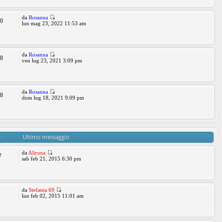
da
Rosanna
30
lun mag 23, 2022 11:53 am
da
Rosanna
28
ven lug 23, 2021 3:09 pm
da
Rosanna
98
dom lug 18, 2021 9:09 pm
e
Ultimo messaggio
da
Aliruna
7
sab feb 21, 2015 6:30 pm
da
Stefania 69
1
lun feb 02, 2015 11:01 am