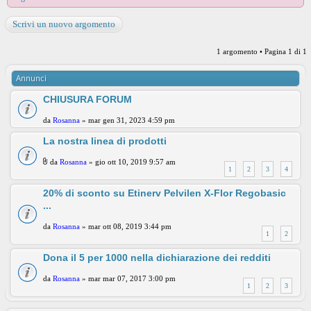
Scrivi un nuovo argomento
1 argomento • Pagina
1
di
1
Annunci
CHIUSURA FORUM
da
Rosanna
» mar gen 31, 2023 4:59 pm
La nostra linea di prodotti
da
Rosanna
» gio ott 10, 2019 9:57 am
1
2
3
4
20% di sconto su Etinerv Pelvilen X-Flor Regobasic
...
da
Rosanna
» mar ott 08, 2019 3:44 pm
1
2
Dona il 5 per 1000 nella dichiarazione dei redditi
da
Rosanna
» mar mar 07, 2017 3:00 pm
1
2
3