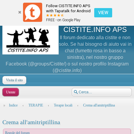
Follow CISTITE.INFO APS
with Tapatalk for Android
VIEW
FREE - on Google Play
CISTITE.INFO APS
Il forum dedicato alla cistite e non
solo. Se hai bisogno di aiuto vai in
chat (fumetto rosa in basso a
sinistra), nel nostro gruppo
Facebook (@groups/Cistite/) o sul nostro profilo Instagram
(@cistite.info)
Visita il sito
Utente
Indice
‹
TERAPIE
‹
Terapie locali
‹
Crema all'amitriptillina
Crema all'amitriptillina
Regole del forum