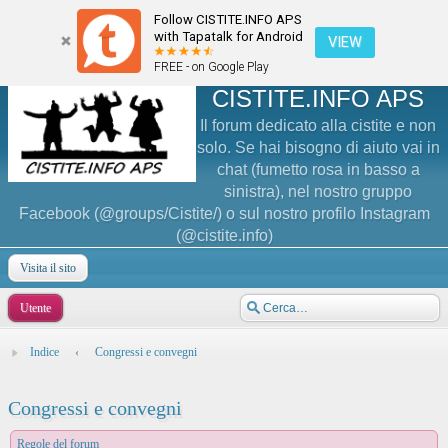
Follow CISTITE.INFO APS
with Tapatalk for Android
VIEW
FREE - on Google Play
CISTITE.INFO APS
Il forum dedicato alla cistite e non
solo. Se hai bisogno di aiuto vai in
chat (fumetto rosa in basso a
sinistra), nel nostro gruppo
Facebook (@groups/Cistite/) o sul nostro profilo Instagram
(@cistite.info)
Visita il sito
Utente
Indice
‹
Congressi e convegni
Congressi e convegni
Regole del forum