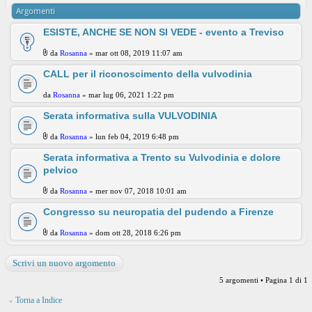
Argomenti
ESISTE, ANCHE SE NON SI VEDE - evento a Treviso
da
Rosanna
» mar ott 08, 2019 11:07 am
CALL per il riconoscimento della vulvodinia
da
Rosanna
» mar lug 06, 2021 1:22 pm
Serata informativa sulla VULVODINIA
da
Rosanna
» lun feb 04, 2019 6:48 pm
Serata informativa a Trento su Vulvodinia e dolore
pelvico
da
Rosanna
» mer nov 07, 2018 10:01 am
Congresso su neuropatia del pudendo a Firenze
da
Rosanna
» dom ott 28, 2018 6:26 pm
Scrivi un nuovo argomento
5 argomenti • Pagina
1
di
1
Torna a Indice