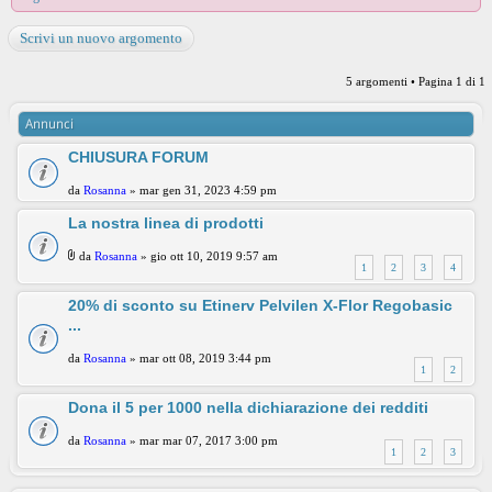
Scrivi un nuovo argomento
5 argomenti • Pagina
1
di
1
Annunci
CHIUSURA FORUM
da
Rosanna
» mar gen 31, 2023 4:59 pm
La nostra linea di prodotti
da
Rosanna
» gio ott 10, 2019 9:57 am
1
2
3
4
20% di sconto su Etinerv Pelvilen X-Flor Regobasic
...
da
Rosanna
» mar ott 08, 2019 3:44 pm
1
2
Dona il 5 per 1000 nella dichiarazione dei redditi
da
Rosanna
» mar mar 07, 2017 3:00 pm
1
2
3