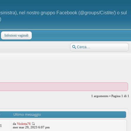
a sinistra), nel nostro gruppo Facebook (@groups/Cistite/) o sul
)
Infezioni vaginali
1 argomento • Pagina
1
di
1
e
Ultimo messaggio
da
Violetta76
41
mer mar 29, 2023 6:07 pm