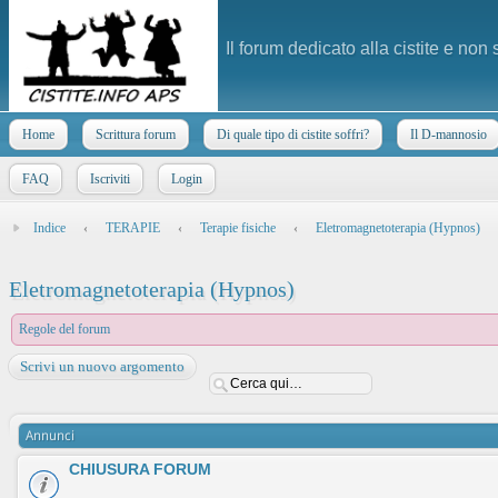
Il forum dedicato alla cistite e non
Home
Scrittura forum
Di quale tipo di cistite soffri?
Il D-mannosio
FAQ
Iscriviti
Login
Indice
‹
TERAPIE
‹
Terapie fisiche
‹
Eletromagnetoterapia (Hypnos)
Eletromagnetoterapia (Hypnos)
Regole del forum
Scrivi un nuovo argomento
Annunci
CHIUSURA FORUM