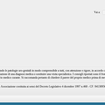
Vai a:
e patologie uro-genitali in modo comprensibile a tutti, con attenzione e rigore, in accordo con
ione di una diagnosi medica o sostituire una visita specialistica. I consigli riportati sono il fru
prio medico curante. Si raccomanda pertanto di chiedere il parere del proprio medico prima di mett
ssociazione costituita ai sensi del Decreto Legislativo 4 dicembre 1997 n.460 - CF: 94130