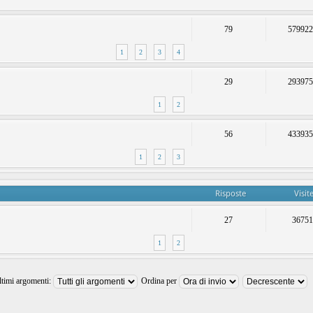
79
57992
1
2
3
4
29
29397
1
2
56
43393
1
2
3
Risposte
Visit
27
3675
1
2
ltimi argomenti:
Ordina per