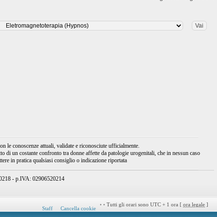
 le conoscenze attuali, validate e riconosciute ufficialmente.
tto di un costante confronto tra donne affette da patologie urogenitali, che in nessun caso
ere in pratica qualsiasi consiglio o indicazione riportata
950218 - p.IVA: 02906520214
•
•
Tutti gli orari sono UTC + 1 ora [
ora legale
]
Staff
Cancella cookie