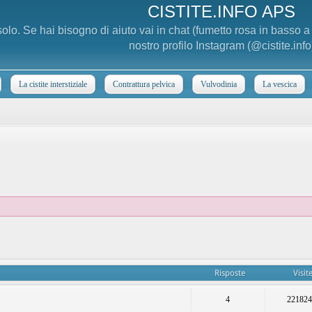
CISTITE.INFO APS
 solo. Se hai bisogno di aiuto vai in chat (fumetto rosa in basso 
nostro profilo Instagram (@cistite.info
La cistite interstiziale
Contrattura pelvica
Vulvodinia
La vescica
Risposte
Visit
4
22182