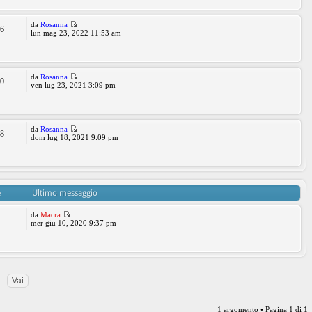
da
Rosanna
26
lun mag 23, 2022 11:53 am
da
Rosanna
50
ven lug 23, 2021 3:09 pm
da
Rosanna
58
dom lug 18, 2021 9:09 pm
e
Ultimo messaggio
da
Macra
1
mer giu 10, 2020 9:37 pm
1 argomento • Pagina
1
di
1