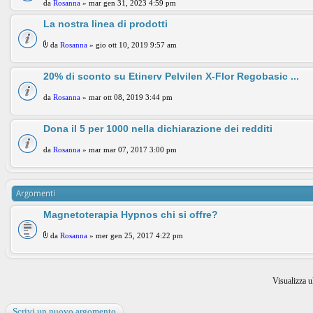
da
Rosanna
» mar gen 31, 2023 4:59 pm
La nostra linea di prodotti
da
Rosanna
» gio ott 10, 2019 9:57 am
20% di sconto su Etinerv Pelvilen X-Flor Regobasic ...
da
Rosanna
» mar ott 08, 2019 3:44 pm
Dona il 5 per 1000 nella dichiarazione dei redditi
da
Rosanna
» mar mar 07, 2017 3:00 pm
Argomenti
Magnetoterapia Hypnos chi si offre?
da
Rosanna
» mer gen 25, 2017 4:22 pm
Visualizza u
Scrivi un nuovo argomento