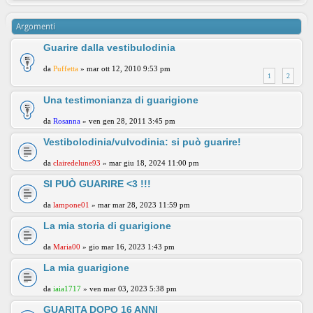
Argomenti
Guarire dalla vestibulodinia
da
Puffetta
» mar ott 12, 2010 9:53 pm
1
2
Una testimonianza di guarigione
da
Rosanna
» ven gen 28, 2011 3:45 pm
Vestibolodinia/vulvodinia: si può guarire!
da
clairedelune93
» mar giu 18, 2024 11:00 pm
SI PUÒ GUARIRE <3 !!!
da
lampone01
» mar mar 28, 2023 11:59 pm
La mia storia di guarigione
da
Maria00
» gio mar 16, 2023 1:43 pm
La mia guarigione
da
iaia1717
» ven mar 03, 2023 5:38 pm
GUARITA DOPO 16 ANNI