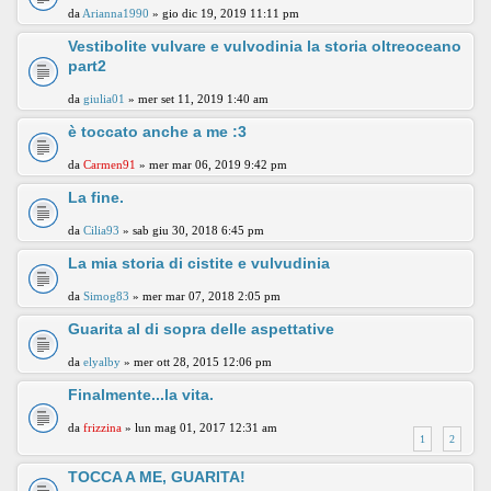
da
Arianna1990
» gio dic 19, 2019 11:11 pm
Vestibolite vulvare e vulvodinia la storia oltreoceano
part2
da
giulia01
» mer set 11, 2019 1:40 am
è toccato anche a me :3
da
Carmen91
» mer mar 06, 2019 9:42 pm
La fine.
da
Cilia93
» sab giu 30, 2018 6:45 pm
La mia storia di cistite e vulvudinia
da
Simog83
» mer mar 07, 2018 2:05 pm
Guarita al di sopra delle aspettative
da
elyalby
» mer ott 28, 2015 12:06 pm
Finalmente...la vita.
da
frizzina
» lun mag 01, 2017 12:31 am
1
2
TOCCA A ME, GUARITA!