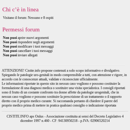
Chi c’è in linea
Visitano il forum: Nessuno e 8 ospiti
Permessi forum
Non puoi
aprire nuovi argomenti
Non puoi
rispondere negli argomenti
Non puoi
modificare i tuoi messaggi
Non puoi
cancellare i tuoi messaggi
Non puoi
inviare allegati
ATTENZIONE! Cistite.info propone contenuti a solo scopo informativo e divulgativo.
Spiegando le patologie uro-genitali in modo comprensibile a tutti, con attenzione e rigore, in
accordo con le conoscenze attuali, validate e riconosciute ufficialmente.
Le informazioni riportate in questo sito in nessun caso vogliono e possono costituire la
formulazione di una diagnosi medica o sostituire una visita specialistica. I consigli riportati
sono il frutto di un costante confronto tra donne affette da patologie urogenitali, che in
nessun caso vogliono e possono sostituire la prescrizione di un trattamento o il rapporto
diretto con il proprio medico curante. Si raccomanda pertanto di chiedere il parere del
proprio medico prima di mettere in pratica qualsiasi consiglio o indicazione riportata
CISTITE.INFO aps Onlus - Associazione costituita ai sensi del Decreto Legislativo 4
dicembre 1997 n.460 - CF: 94130950218 - p.IVA: 02906520214