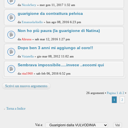
da
NicoleSery
» mer gen 11, 2017 1:32 am
guarigione da contrattura pelvica
da
EmanuelaAiello
» lun ago 08, 2016 6:23 pm
Non ho più paura (la guarigione di Natina)
da
Aliruna
» sab mar 12, 2016 1:27 pm
Dopo ben 3 anni mi aggiungo al coro!!
da
Viziatella
» gio mar 08, 2012 11:02 am
Sembrava impossibile.....invece ..eccomi qui
da
rita1960
» sab feb 06, 2016 6:52 pm
Scrivi un nuovo argomento
26 argomenti •
Pagina
1
di
2
•
1
2
Torna a Indice
Vai a: