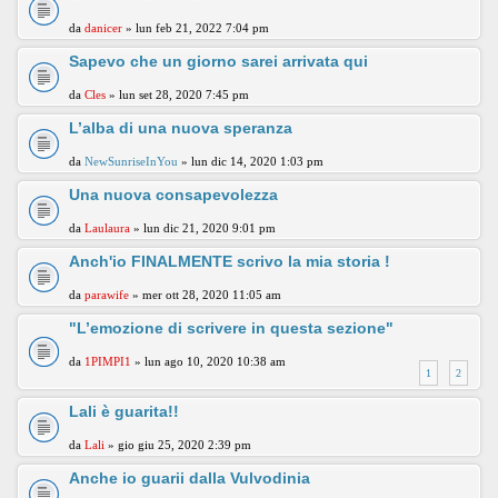
da
danicer
» lun feb 21, 2022 7:04 pm
Sapevo che un giorno sarei arrivata qui
da
Cles
» lun set 28, 2020 7:45 pm
L’alba di una nuova speranza
da
NewSunriseInYou
» lun dic 14, 2020 1:03 pm
Una nuova consapevolezza
da
Laulaura
» lun dic 21, 2020 9:01 pm
Anch'io FINALMENTE scrivo la mia storia !
da
parawife
» mer ott 28, 2020 11:05 am
"L’emozione di scrivere in questa sezione"
da
1PIMPI1
» lun ago 10, 2020 10:38 am
1
2
Lali è guarita!!
da
Lali
» gio giu 25, 2020 2:39 pm
Anche io guarii dalla Vulvodinia