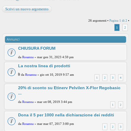
Scrivi un nuovo argomento
26 argomenti •
Pagina
1
di
2
•
1
2
Annunci
CHIUSURA FORUM
da
Rosanna
» mar gen 31, 2023 4:59 pm
La nostra linea di prodotti
da
Rosanna
» gio ott 10, 2019 9:57 am
1
2
3
4
20% di sconto su Etinerv Pelvilen X-Flor Regobasic
...
da
Rosanna
» mar ott 08, 2019 3:44 pm
1
2
Dona il 5 per 1000 nella dichiarazione dei redditi
da
Rosanna
» mar mar 07, 2017 3:00 pm
1
2
3