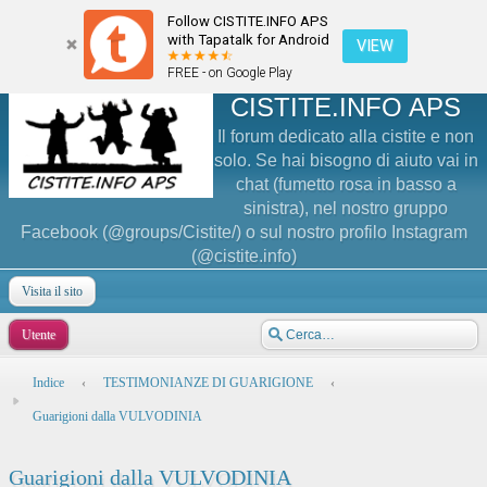
Follow CISTITE.INFO APS
with Tapatalk for Android
VIEW
FREE - on Google Play
CISTITE.INFO APS
Il forum dedicato alla cistite e non
solo. Se hai bisogno di aiuto vai in
chat (fumetto rosa in basso a
sinistra), nel nostro gruppo
Facebook (@groups/Cistite/) o sul nostro profilo Instagram
(@cistite.info)
Visita il sito
Utente
Indice
‹
TESTIMONIANZE DI GUARIGIONE
‹
Guarigioni dalla VULVODINIA
Guarigioni dalla VULVODINIA