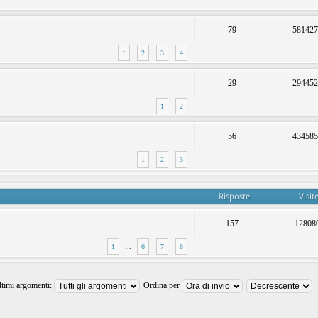
79
58142
1
2
3
4
29
29445
1
2
56
43458
1
2
3
Risposte
Visit
157
12808
1
...
6
7
8
ltimi argomenti:
Ordina per