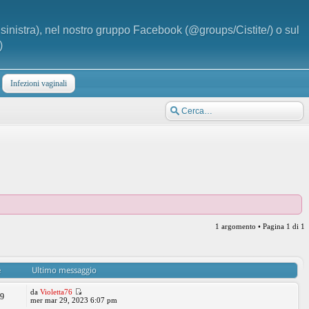
a sinistra), nel nostro gruppo Facebook (@groups/Cistite/) o sul
)
Infezioni vaginali
1 argomento • Pagina
1
di
1
e
Ultimo messaggio
da
Violetta76
99
mer mar 29, 2023 6:07 pm