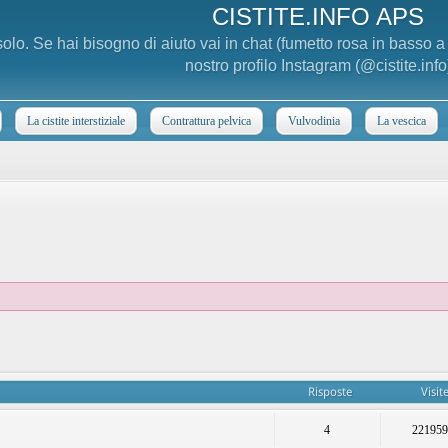
CISTITE.INFO APS
 solo. Se hai bisogno di aiuto vai in chat (fumetto rosa in basso 
nostro profilo Instagram (@cistite.info
La cistite interstiziale
Contrattura pelvica
Vulvodinia
La vescica
Risposte
Visit
4
22195