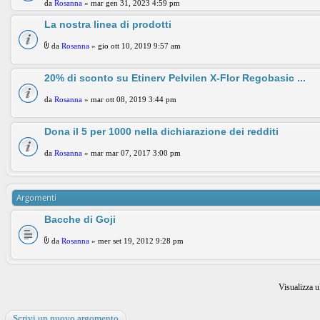
da
Rosanna
» mar gen 31, 2023 4:59 pm
La nostra linea di prodotti
da
Rosanna
» gio ott 10, 2019 9:57 am
20% di sconto su Etinerv Pelvilen X-Flor Regobasic ...
da
Rosanna
» mar ott 08, 2019 3:44 pm
Dona il 5 per 1000 nella dichiarazione dei redditi
da
Rosanna
» mar mar 07, 2017 3:00 pm
Argomenti
Bacche di Goji
da
Rosanna
» mer set 19, 2012 9:28 pm
Visualizza u
Scrivi un nuovo argomento