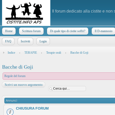
Il forum dedicato alla cistite e non
Home
Scrittura forum
Di quale tipo di cistite soffri?
Il D-mannosio
FAQ
Iscriviti
Login
Indice
‹
TERAPIE
‹
Terapie orali
‹
Bacche di Goji
Bacche di Goji
Regole del forum
Scrivi un nuovo argomento
Annunci
CHIUSURA FORUM