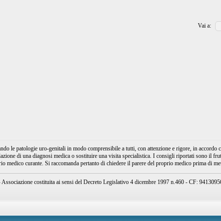
Vai a:
e patologie uro-genitali in modo comprensibile a tutti, con attenzione e rigore, in accordo con
ione di una diagnosi medica o sostituire una visita specialistica. I consigli riportati sono il fru
prio medico curante. Si raccomanda pertanto di chiedere il parere del proprio medico prima di mett
ssociazione costituita ai sensi del Decreto Legislativo 4 dicembre 1997 n.460 - CF: 94130