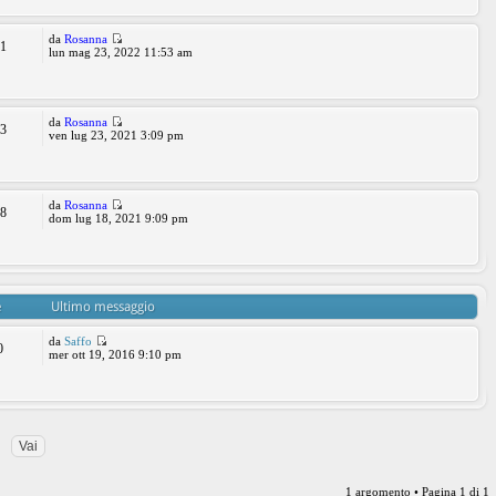
da
Rosanna
71
lun mag 23, 2022 11:53 am
da
Rosanna
23
ven lug 23, 2021 3:09 pm
da
Rosanna
58
dom lug 18, 2021 9:09 pm
e
Ultimo messaggio
da
Saffo
0
mer ott 19, 2016 9:10 pm
1 argomento • Pagina
1
di
1