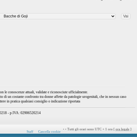
 le conoscenze attuali, validate e riconosciute ufficialmente.
tto di un costante confronto tra donne affette da patologie urogenitali, che in nessun caso
ere in pratica qualsiasi consiglio o indicazione riportata
950218 - p.IVA: 02906520214
•
•
Tutti gli orari sono UTC + 1 ora [
ora legale
]
Staff
Cancella cookie