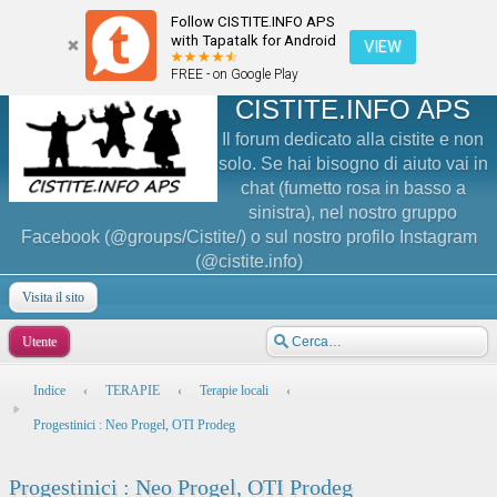
Follow CISTITE.INFO APS
with Tapatalk for Android
VIEW
FREE - on Google Play
CISTITE.INFO APS
Il forum dedicato alla cistite e non
solo. Se hai bisogno di aiuto vai in
chat (fumetto rosa in basso a
sinistra), nel nostro gruppo
Facebook (@groups/Cistite/) o sul nostro profilo Instagram
(@cistite.info)
Visita il sito
Utente
Indice
‹
TERAPIE
‹
Terapie locali
‹
Progestinici : Neo Progel, OTI Prodeg
Progestinici : Neo Progel, OTI Prodeg