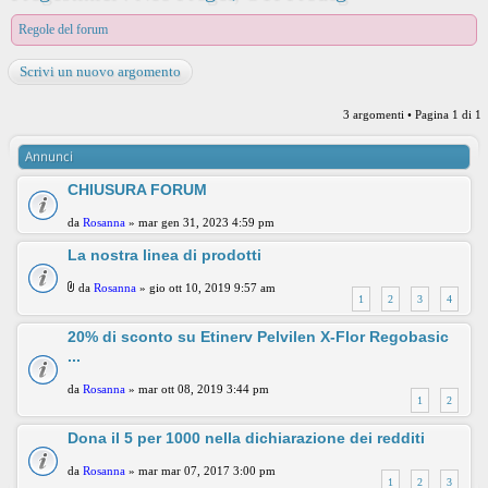
Regole del forum
Scrivi un nuovo argomento
3 argomenti • Pagina
1
di
1
Annunci
CHIUSURA FORUM
da
Rosanna
» mar gen 31, 2023 4:59 pm
La nostra linea di prodotti
da
Rosanna
» gio ott 10, 2019 9:57 am
1
2
3
4
20% di sconto su Etinerv Pelvilen X-Flor Regobasic
...
da
Rosanna
» mar ott 08, 2019 3:44 pm
1
2
Dona il 5 per 1000 nella dichiarazione dei redditi
da
Rosanna
» mar mar 07, 2017 3:00 pm
1
2
3