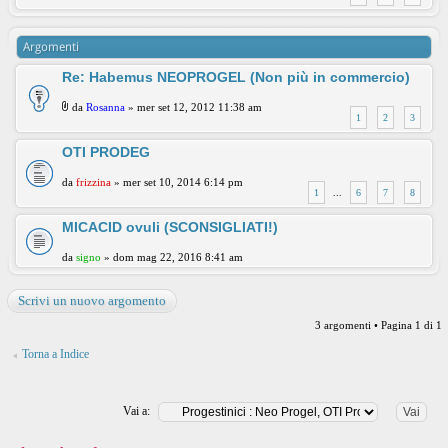
Argomenti
Re: Habemus NEOPROGEL (Non più in commercio)
da
Rosanna
» mer set 12, 2012 11:38 am
1
2
3
OTI PRODEG
da
frizzina
» mer set 10, 2014 6:14 pm
1
...
6
7
8
MICACID ovuli (SCONSIGLIATI!)
da
signo
» dom mag 22, 2016 8:41 am
Scrivi un nuovo argomento
3 argomenti • Pagina
1
di
1
Torna a Indice
Vai a: