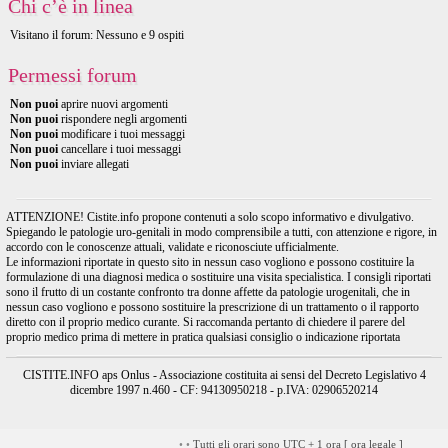
Chi c’è in linea
Visitano il forum: Nessuno e 9 ospiti
Permessi forum
Non puoi
aprire nuovi argomenti
Non puoi
rispondere negli argomenti
Non puoi
modificare i tuoi messaggi
Non puoi
cancellare i tuoi messaggi
Non puoi
inviare allegati
ATTENZIONE! Cistite.info propone contenuti a solo scopo informativo e divulgativo.
Spiegando le patologie uro-genitali in modo comprensibile a tutti, con attenzione e rigore, in
accordo con le conoscenze attuali, validate e riconosciute ufficialmente.
Le informazioni riportate in questo sito in nessun caso vogliono e possono costituire la
formulazione di una diagnosi medica o sostituire una visita specialistica. I consigli riportati
sono il frutto di un costante confronto tra donne affette da patologie urogenitali, che in
nessun caso vogliono e possono sostituire la prescrizione di un trattamento o il rapporto
diretto con il proprio medico curante. Si raccomanda pertanto di chiedere il parere del
proprio medico prima di mettere in pratica qualsiasi consiglio o indicazione riportata
CISTITE.INFO aps Onlus - Associazione costituita ai sensi del Decreto Legislativo 4
dicembre 1997 n.460 - CF: 94130950218 - p.IVA: 02906520214
•
•
Tutti gli orari sono UTC + 1 ora [
ora legale
]