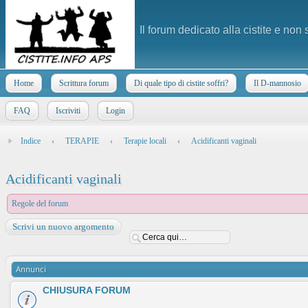
Il forum dedicato alla cistite e non
Home
Scrittura forum
Di quale tipo di cistite soffri?
Il D-mannosio
FAQ
Iscriviti
Login
Indice
‹
TERAPIE
‹
Terapie locali
‹
Acidificanti vaginali
Acidificanti vaginali
Regole del forum
Scrivi un nuovo argomento
Annunci
CHIUSURA FORUM