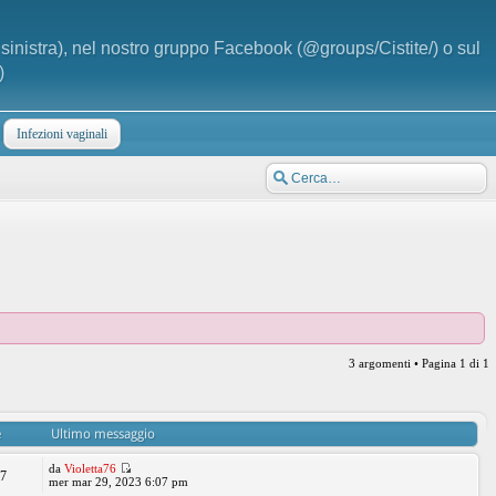
a sinistra), nel nostro gruppo Facebook (@groups/Cistite/) o sul
)
Infezioni vaginali
3 argomenti • Pagina
1
di
1
e
Ultimo messaggio
da
Violetta76
17
mer mar 29, 2023 6:07 pm