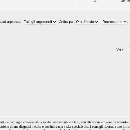
11
2044
ltimi argomenti:
Ordina per
Vai a:
e patologie uro-genitali in modo comprensibile a tutti, con attenzione e rigore, in accordo con
ione di una diagnosi medica o sostituire una visita specialistica. I consigli riportati sono il fru