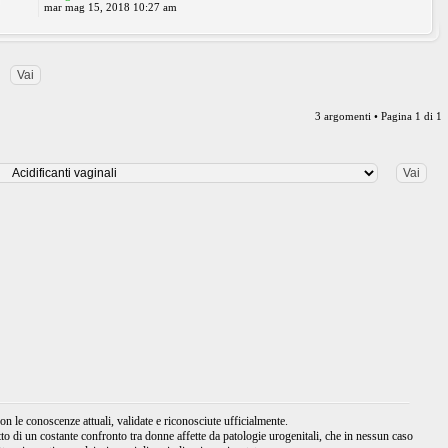
0
mar mag 15, 2018 10:27 am
3 argomenti • Pagina
1
di
1
 le conoscenze attuali, validate e riconosciute ufficialmente.
tto di un costante confronto tra donne affette da patologie urogenitali, che in nessun caso