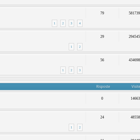
79
58173
1
2
3
4
29
29454
1
2
56
43469
1
2
3
Risposte
Visit
0
1466
24
4855
1
2