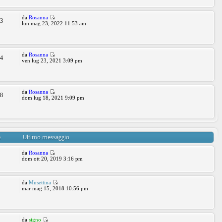
da
Rosanna
93
lun mag 23, 2022 11:53 am
da
Rosanna
54
ven lug 23, 2021 3:09 pm
da
Rosanna
88
dom lug 18, 2021 9:09 pm
e
Ultimo messaggio
da
Rosanna
3
dom ott 20, 2019 3:16 pm
da
Musettina
8
mar mag 15, 2018 10:56 pm
da
signo