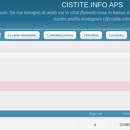
CISTITE.INFO APS
 solo. Se hai bisogno di aiuto vai in chat (fumetto rosa in basso 
nostro profilo Instagram (@cistite.info
La cistite interstiziale
Contrattura pelvica
Vulvodinia
La vescica
Risposte
Visit
4
22198