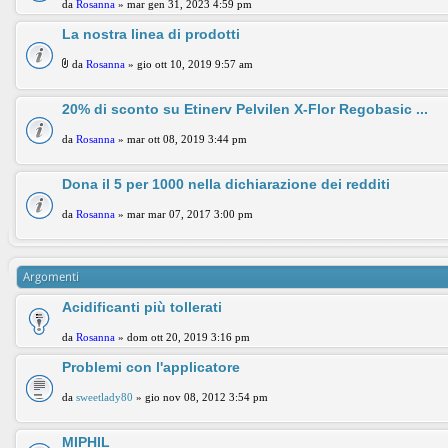
da
Rosanna
» mar gen 31, 2023 4:59 pm
La nostra linea di prodotti
da
Rosanna
» gio ott 10, 2019 9:57 am
20% di sconto su Etinerv Pelvilen X-Flor Regobasic ...
da
Rosanna
» mar ott 08, 2019 3:44 pm
Dona il 5 per 1000 nella dichiarazione dei redditi
da
Rosanna
» mar mar 07, 2017 3:00 pm
Argomenti
Acidificanti più tollerati
da
Rosanna
» dom ott 20, 2019 3:16 pm
Problemi con l'applicatore
da
sweetlady80
» gio nov 08, 2012 3:54 pm
MIPHIL