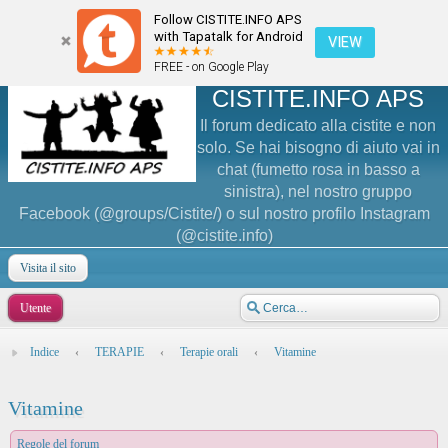
Follow CISTITE.INFO APS
with Tapatalk for Android
VIEW
FREE - on Google Play
CISTITE.INFO APS
Il forum dedicato alla cistite e non
solo. Se hai bisogno di aiuto vai in
chat (fumetto rosa in basso a
sinistra), nel nostro gruppo
Facebook (@groups/Cistite/) o sul nostro profilo Instagram
(@cistite.info)
Visita il sito
Utente
Indice
‹
TERAPIE
‹
Terapie orali
‹
Vitamine
Vitamine
Regole del forum