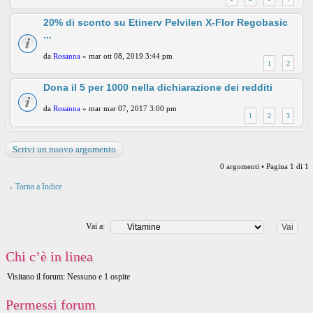
20% di sconto su Etinerv Pelvilen X-Flor Regobasic
...
da
Rosanna
» mar ott 08, 2019 3:44 pm
1
2
Dona il 5 per 1000 nella dichiarazione dei redditi
da
Rosanna
» mar mar 07, 2017 3:00 pm
1
2
3
Scrivi un nuovo argomento
0 argomenti • Pagina
1
di
1
Torna a Indice
Vai a:
Chi c’è in linea
Visitano il forum: Nessuno e 1 ospite
Permessi forum