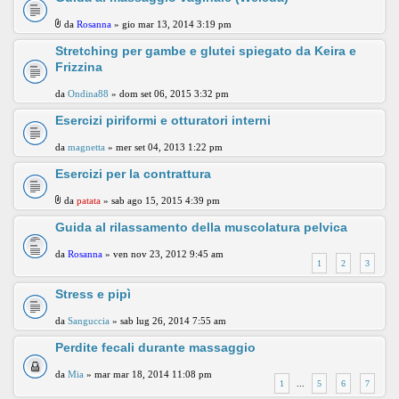
da
Rosanna
» gio mar 13, 2014 3:19 pm
Stretching per gambe e glutei spiegato da Keira e
Frizzina
da
Ondina88
» dom set 06, 2015 3:32 pm
Esercizi piriformi e otturatori interni
da
magnetta
» mer set 04, 2013 1:22 pm
Esercizi per la contrattura
da
patata
» sab ago 15, 2015 4:39 pm
Guida al rilassamento della muscolatura pelvica
da
Rosanna
» ven nov 23, 2012 9:45 am
1
2
3
Stress e pipì
da
Sanguccia
» sab lug 26, 2014 7:55 am
Perdite fecali durante massaggio
da
Mia
» mar mar 18, 2014 11:08 pm
1
...
5
6
7