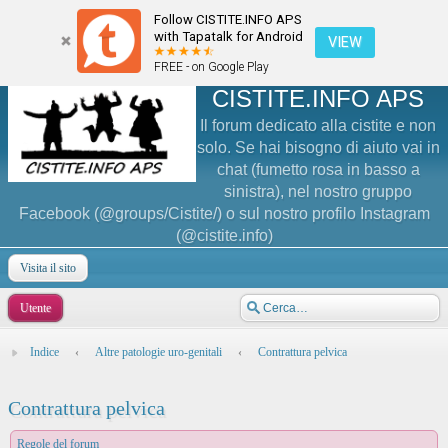
Follow CISTITE.INFO APS
with Tapatalk for Android
VIEW
FREE - on Google Play
CISTITE.INFO APS
Il forum dedicato alla cistite e non
solo. Se hai bisogno di aiuto vai in
chat (fumetto rosa in basso a
sinistra), nel nostro gruppo
Facebook (@groups/Cistite/) o sul nostro profilo Instagram
(@cistite.info)
Visita il sito
Utente
Indice
‹
Altre patologie uro-genitali
‹
Contrattura pelvica
Contrattura pelvica
Regole del forum