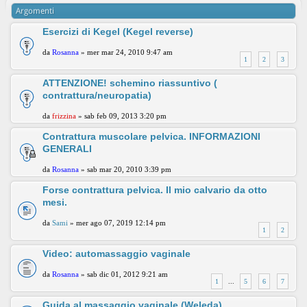
Argomenti
Esercizi di Kegel (Kegel reverse)
da
Rosanna
» mer mar 24, 2010 9:47 am
1
2
3
ATTENZIONE! schemino riassuntivo (
contrattura/neuropatia)
da
frizzina
» sab feb 09, 2013 3:20 pm
Contrattura muscolare pelvica. INFORMAZIONI
GENERALI
da
Rosanna
» sab mar 20, 2010 3:39 pm
Forse contrattura pelvica. Il mio calvario da otto
mesi.
da
Sami
» mer ago 07, 2019 12:14 pm
1
2
Video: automassaggio vaginale
da
Rosanna
» sab dic 01, 2012 9:21 am
1
...
5
6
7
Guida al massaggio vaginale (Weleda)