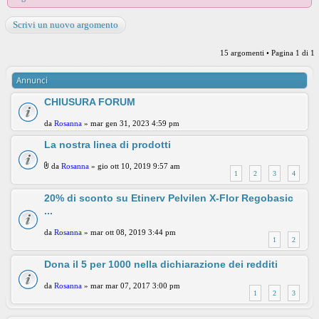
Scrivi un nuovo argomento
15 argomenti • Pagina
1
di
1
Annunci
CHIUSURA FORUM
da
Rosanna
» mar gen 31, 2023 4:59 pm
La nostra linea di prodotti
da
Rosanna
» gio ott 10, 2019 9:57 am
1
2
3
4
20% di sconto su Etinerv Pelvilen X-Flor Regobasic
...
da
Rosanna
» mar ott 08, 2019 3:44 pm
1
2
Dona il 5 per 1000 nella dichiarazione dei redditi
da
Rosanna
» mar mar 07, 2017 3:00 pm
1
2
3