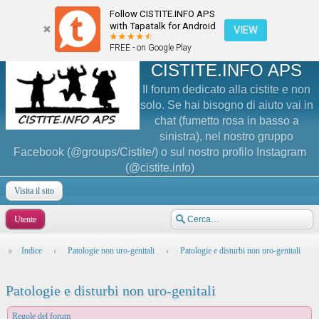
Follow CISTITE.INFO APS
with Tapatalk for Android
VIEW
FREE - on Google Play
CISTITE.INFO APS
Il forum dedicato alla cistite e non
solo. Se hai bisogno di aiuto vai in
chat (fumetto rosa in basso a
sinistra), nel nostro gruppo
Facebook (@groups/Cistite/) o sul nostro profilo Instagram
(@cistite.info)
Visita il sito
Utente
Indice
‹
Patologie non uro-genitali
‹
Patologie e disturbi non uro-genitali
Patologie e disturbi non uro-genitali
Regole del forum