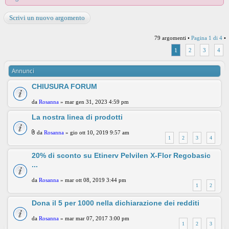
Scrivi un nuovo argomento
79 argomenti •
Pagina
1
di
4
•
1
2
3
4
Annunci
CHIUSURA FORUM
da
Rosanna
» mar gen 31, 2023 4:59 pm
La nostra linea di prodotti
da
Rosanna
» gio ott 10, 2019 9:57 am
1
2
3
4
20% di sconto su Etinerv Pelvilen X-Flor Regobasic
...
da
Rosanna
» mar ott 08, 2019 3:44 pm
1
2
Dona il 5 per 1000 nella dichiarazione dei redditi
da
Rosanna
» mar mar 07, 2017 3:00 pm
1
2
3