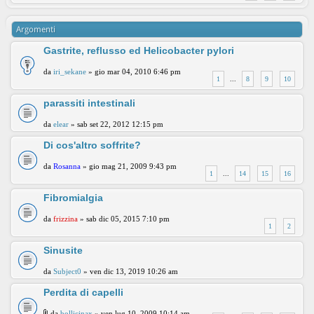
Argomenti
Gastrite, reflusso ed Helicobacter pylori
da
iri_sekane
» gio mar 04, 2010 6:46 pm
1
...
8
9
10
parassiti intestinali
da
elear
» sab set 22, 2012 12:15 pm
Di cos'altro soffrite?
da
Rosanna
» gio mag 21, 2009 9:43 pm
1
...
14
15
16
Fibromialgia
da
frizzina
» sab dic 05, 2015 7:10 pm
1
2
Sinusite
da
Subject0
» ven dic 13, 2019 10:26 am
Perdita di capelli
da
bollicinax
» ven lug 10, 2009 10:14 am