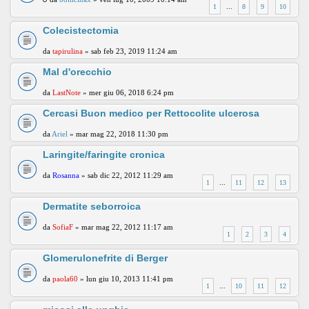
1
...
8
9
10
Colecistectomia
da
tapirulina
» sab feb 23, 2019 11:24 am
Mal d'orecchio
da
LastNote
» mer giu 06, 2018 6:24 pm
Cercasi Buon medico per Rettocolite ulcerosa
da
Ariel
» mar mag 22, 2018 11:30 pm
Laringite/faringite cronica
da
Rosanna
» sab dic 22, 2012 11:29 am
1
...
11
12
13
Dermatite seborroica
da
SofiaF
» mar mag 22, 2012 11:17 am
1
2
3
4
Glomerulonefrite di Berger
da
paola60
» lun giu 10, 2013 11:41 pm
1
...
10
11
12