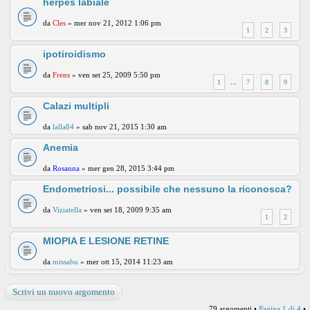
herpes labiale
da
Cles
» mer nov 21, 2012 1:06 pm
1
2
3
ipotiroidismo
da
Frens
» ven set 25, 2009 5:50 pm
1
...
7
8
9
Calazi multipli
da
lalla84
» sab nov 21, 2015 1:30 am
Anemia
da
Rosanna
» mer gen 28, 2015 3:44 pm
Endometriosi... possibile che nessuno la riconosca?
da
Viziatella
» ven set 18, 2009 9:35 am
1
2
MIOPIA E LESIONE RETINE
da
missabu
» mer ott 15, 2014 11:23 am
Scrivi un nuovo argomento
79 argomenti •
Pagina
1
di
4
•