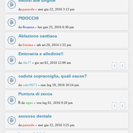
micosi alle unghie
da
parawife
» mer giu 22, 2016 3:13 pm
PIDOCCHI
da
Rosanna
» lun gen 25, 2016 6:30 pm
Ablazione cardiaca
da
frizzina
» sab set 20, 2014 1:55 pm
Emicrania e allodinie!!
da
clio77
» gio set 02, 2010 12:09 am
1
2
caduta sopracciglia, quali cause?
da
vale19071
» mar lug 19, 2016 10:24 pm
Puntura di zecca
da
signo
» ven lug 01, 2016 9:20 pm
1
2
ascesso dentale
da
parawife
» mer giu 22, 2016 3:25 pm