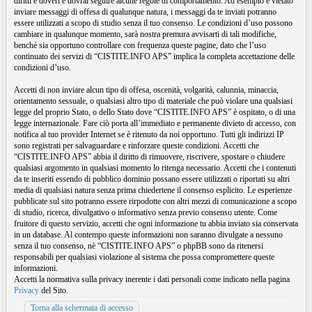
diritti e doveri e dovrai seguire alcune regole di comportamento. Ad esempio è vietato
inviare messaggi di offesa di qualunque natura, i messaggi da te inviati potranno
essere utilizzati a scopo di studio senza il tuo consenso. Le condizioni d’uso possono
cambiare in qualunque momento, sarà nostra premura avvisarti di tali modifiche,
benché sia opportuno controllare con frequenza queste pagine, dato che l’uso
continuato dei servizi di “CISTITE.INFO APS” implica la completa accettazione delle
condizioni d’uso.
Accetti di non inviare alcun tipo di offesa, oscenità, volgarità, calunnia, minaccia,
orientamento sessuale, o qualsiasi altro tipo di materiale che può violare una qualsiasi
legge del proprio Stato, o dello Stato dove “CISTITE.INFO APS” è ospitato, o di una
legge internazionale. Fare ciò porta all’immediato e permanente divieto di accesso, con
notifica al tuo provider Internet se è ritenuto da noi opportuno. Tutti gli indirizzi IP
sono registrati per salvaguardare e rinforzare queste condizioni. Accetti che
“CISTITE.INFO APS” abbia il diritto di rimuovere, riscrivere, spostare o chiudere
qualsiasi argomento in qualsiasi momento lo ritenga necessario. Accetti che i contenuti
da te inseriti essendo di pubblico dominio possano essere utilizzati o riportati su altri
media di qualsiasi natura senza prima chiedertene il consenso esplicito. Le esperienze
pubblicate sul sito potranno essere rirpodotte con altri mezzi di comunicazione a scopo
di studio, ricerca, divulgativo o informativo senza previo consenso utente. Come
fruitore di questo servizio, accetti che ogni informazione tu abbia inviato sia conservata
in un database. Al contempo queste informazioni non saranno divulgate a nessuno
senza il tuo consenso, nè “CISTITE.INFO APS” o phpBB sono da ritenersi
responsabili per qualsiasi violazione al sistema che possa compromettere queste
informazioni.
Accetti la normativa sulla privacy inerente i dati personali come indicato nella pagina
Privacy
del Sito.
Torna alla schermata di accesso