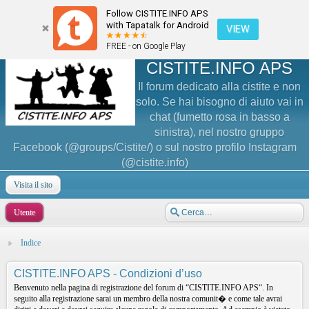
Follow CISTITE.INFO APS
with Tapatalk for Android
VIEW
FREE - on Google Play
CISTITE.INFO APS
Il forum dedicato alla cistite e non
solo. Se hai bisogno di aiuto vai in
chat (fumetto rosa in basso a
sinistra), nel nostro gruppo
Facebook (@groups/Cistite/) o sul nostro profilo Instagram
(@cistite.info)
Visita il sito
Utente
Indice
CISTITE.INFO APS - Condizioni d’uso
Benvenuto nella pagina di registrazione del forum di “CISTITE.INFO APS“. In
seguito alla registrazione sarai un membro della nostra comunit� e come tale avrai