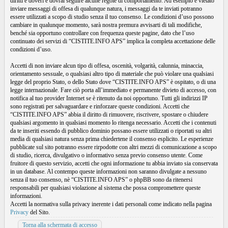
diritti e doveri e dovrai seguire alcune regole di comportamento. Ad esempio è vietato
inviare messaggi di offesa di qualunque natura, i messaggi da te inviati potranno
essere utilizzati a scopo di studio senza il tuo consenso. Le condizioni d’uso possono
cambiare in qualunque momento, sarà nostra premura avvisarti di tali modifiche,
benché sia opportuno controllare con frequenza queste pagine, dato che l’uso
continuato dei servizi di “CISTITE.INFO APS” implica la completa accettazione delle
condizioni d’uso.
Accetti di non inviare alcun tipo di offesa, oscenità, volgarità, calunnia, minaccia,
orientamento sessuale, o qualsiasi altro tipo di materiale che può violare una qualsiasi
legge del proprio Stato, o dello Stato dove “CISTITE.INFO APS” è ospitato, o di una
legge internazionale. Fare ciò porta all’immediato e permanente divieto di accesso, con
notifica al tuo provider Internet se è ritenuto da noi opportuno. Tutti gli indirizzi IP
sono registrati per salvaguardare e rinforzare queste condizioni. Accetti che
“CISTITE.INFO APS” abbia il diritto di rimuovere, riscrivere, spostare o chiudere
qualsiasi argomento in qualsiasi momento lo ritenga necessario. Accetti che i contenuti
da te inseriti essendo di pubblico dominio possano essere utilizzati o riportati su altri
media di qualsiasi natura senza prima chiedertene il consenso esplicito. Le esperienze
pubblicate sul sito potranno essere rirpodotte con altri mezzi di comunicazione a scopo
di studio, ricerca, divulgativo o informativo senza previo consenso utente. Come
fruitore di questo servizio, accetti che ogni informazione tu abbia inviato sia conservata
in un database. Al contempo queste informazioni non saranno divulgate a nessuno
senza il tuo consenso, nè “CISTITE.INFO APS” o phpBB sono da ritenersi
responsabili per qualsiasi violazione al sistema che possa compromettere queste
informazioni.
Accetti la normativa sulla privacy inerente i dati personali come indicato nella pagina
Privacy
del Sito.
Torna alla schermata di accesso