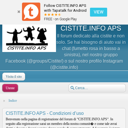
Follow CISTITE.INFO APS
with Tapatalk for Android
VIEW
FREE - on Google Play
CISTITE.INFO APS
Il forum dedicato alla cistite e non
solo. Se hai bisogno di aiuto vai in
chat (fumetto rosa in basso a
sinistra), nel nostro gruppo
Facebook (@groups/Cistite/) o sul nostro profilo Instagram
(@cistite.info)
Visita il sito
Utente
Indice
CISTITE.INFO APS - Condizioni d’uso
Benvenuto nella pagina di registrazione del forum di “CISTITE.INFO APS“. In
seguito alla registrazione sarai un membro della nostra comunit� e come tale avrai