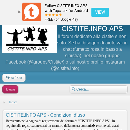
Follow CISTITE.INFO APS
with Tapatalk for Android
VIEW
FREE - on Google Play
CISTITE.INFO APS
Il forum dedicato alla cistite e non
solo. Se hai bisogno di aiuto vai in
chat (fumetto rosa in basso a
sinistra), nel nostro gruppo
Facebook (@groups/Cistite/) o sul nostro profilo Instagram
(@cistite.info)
Visita il sito
Utente
Indice
CISTITE.INFO APS - Condizioni d’uso
Benvenuto nella pagina di registrazione del forum di “CISTITE.INFO APS“. In
seguito alla registrazione sarai un membro della nostra comunit� e come tale avrai