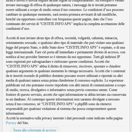
diritti e doveri e dovrai seguire alcune regole di comportamento. Ad esempio è vietato
inviare messaggi di offesa di qualunque natura, i messaggi da te inviati potranno
essere utilizzati a scopo di studio senza il tuo consenso. Le condizioni d’uso possono
cambiare in qualunque momento, sarà nostra premura avvisarti di tali modifiche,
benché sia opportuno controllare con frequenza queste pagine, dato che l’uso
continuato dei servizi di “CISTITE.INFO APS” implica la completa accettazione delle
condizioni d’uso.
Accetti di non inviare alcun tipo di offesa, oscenità, volgarità, calunnia, minaccia,
orientamento sessuale, o qualsiasi altro tipo di materiale che può violare una qualsiasi
legge del proprio Stato, o dello Stato dove “CISTITE.INFO APS” è ospitato, o di una
legge internazionale. Fare ciò porta all’immediato e permanente divieto di accesso, con
notifica al tuo provider Internet se è ritenuto da noi opportuno. Tutti gli indirizzi IP
sono registrati per salvaguardare e rinforzare queste condizioni. Accetti che
“CISTITE.INFO APS” abbia il diritto di rimuovere, riscrivere, spostare o chiudere
qualsiasi argomento in qualsiasi momento lo ritenga necessario. Accetti che i contenuti
da te inseriti essendo di pubblico dominio possano essere utilizzati o riportati su altri
media di qualsiasi natura senza prima chiedertene il consenso esplicito. Le esperienze
pubblicate sul sito potranno essere rirpodotte con altri mezzi di comunicazione a scopo
di studio, ricerca, divulgativo o informativo senza previo consenso utente. Come
fruitore di questo servizio, accetti che ogni informazione tu abbia inviato sia conservata
in un database. Al contempo queste informazioni non saranno divulgate a nessuno
senza il tuo consenso, nè “CISTITE.INFO APS” o phpBB sono da ritenersi
responsabili per qualsiasi violazione al sistema che possa compromettere queste
informazioni.
Accetti la normativa sulla privacy inerente i dati personali come indicato nella pagina
Privacy
del Sito.
Torna alla schermata di accesso