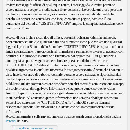
diritti e doveri e dovrai seguire alcune regole di comportamento. Ad esempio è vietato
inviare messaggi di offesa di qualunque natura, i messaggi da te inviati potranno
essere utilizzati a scopo di studio senza il tuo consenso. Le condizioni d’uso possono
cambiare in qualunque momento, sarà nostra premura avvisarti di tali modifiche,
benché sia opportuno controllare con frequenza queste pagine, dato che l’uso
continuato dei servizi di “CISTITE.INFO APS” implica la completa accettazione delle
condizioni d’uso.
Accetti di non inviare alcun tipo di offesa, oscenità, volgarità, calunnia, minaccia,
orientamento sessuale, o qualsiasi altro tipo di materiale che può violare una qualsiasi
legge del proprio Stato, o dello Stato dove “CISTITE.INFO APS” è ospitato, o di una
legge internazionale. Fare ciò porta all’immediato e permanente divieto di accesso, con
notifica al tuo provider Internet se è ritenuto da noi opportuno. Tutti gli indirizzi IP
sono registrati per salvaguardare e rinforzare queste condizioni. Accetti che
“CISTITE.INFO APS” abbia il diritto di rimuovere, riscrivere, spostare o chiudere
qualsiasi argomento in qualsiasi momento lo ritenga necessario. Accetti che i contenuti
da te inseriti essendo di pubblico dominio possano essere utilizzati o riportati su altri
media di qualsiasi natura senza prima chiedertene il consenso esplicito. Le esperienze
pubblicate sul sito potranno essere rirpodotte con altri mezzi di comunicazione a scopo
di studio, ricerca, divulgativo o informativo senza previo consenso utente. Come
fruitore di questo servizio, accetti che ogni informazione tu abbia inviato sia conservata
in un database. Al contempo queste informazioni non saranno divulgate a nessuno
senza il tuo consenso, nè “CISTITE.INFO APS” o phpBB sono da ritenersi
responsabili per qualsiasi violazione al sistema che possa compromettere queste
informazioni.
Accetti la normativa sulla privacy inerente i dati personali come indicato nella pagina
Privacy
del Sito.
Torna alla schermata di accesso