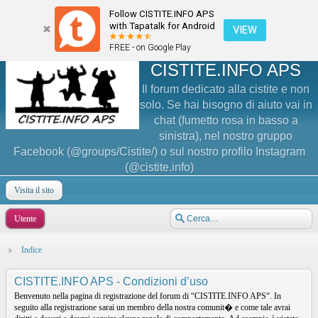
Follow CISTITE.INFO APS
with Tapatalk for Android
VIEW
FREE - on Google Play
CISTITE.INFO APS
Il forum dedicato alla cistite e non
solo. Se hai bisogno di aiuto vai in
chat (fumetto rosa in basso a
sinistra), nel nostro gruppo
Facebook (@groups/Cistite/) o sul nostro profilo Instagram
(@cistite.info)
Visita il sito
Utente
Indice
CISTITE.INFO APS - Condizioni d’uso
Benvenuto nella pagina di registrazione del forum di “CISTITE.INFO APS“. In
seguito alla registrazione sarai un membro della nostra comunit� e come tale avrai