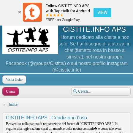
Follow CISTITE.INFO APS
with Tapatalk for Android
VIEW
FREE - on Google Play
CISTITE.INFO APS
Il forum dedicato alla cistite e non
solo. Se hai bisogno di aiuto vai in
chat (fumetto rosa in basso a
sinistra), nel nostro gruppo
Facebook (@groups/Cistite/) o sul nostro profilo Instagram
(@cistite.info)
Visita il sito
Utente
Indice
CISTITE.INFO APS - Condizioni d’uso
Benvenuto nella pagina di registrazione del forum di “CISTITE.INFO APS“. In
seguito alla registrazione sarai un membro della nostra comunit� e come tale avrai