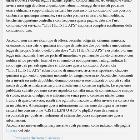
diritti e doveri e dovrai seguire alcune regole di comportamento. Ad esempio è vietato
inviare messaggi di offesa di qualunque natura, i messaggi da te inviati potranno
essere utilizzati a scopo di studio senza il tuo consenso. Le condizioni d’uso possono
cambiare in qualunque momento, sarà nostra premura avvisarti di tali modifiche,
benché sia opportuno controllare con frequenza queste pagine, dato che l’uso
continuato dei servizi di “CISTITE.INFO APS” implica la completa accettazione delle
condizioni d’uso.
Accetti di non inviare alcun tipo di offesa, oscenità, volgarità, calunnia, minaccia,
orientamento sessuale, o qualsiasi altro tipo di materiale che può violare una qualsiasi
legge del proprio Stato, o dello Stato dove “CISTITE.INFO APS” è ospitato, o di una
legge internazionale. Fare ciò porta all’immediato e permanente divieto di accesso, con
notifica al tuo provider Internet se è ritenuto da noi opportuno. Tutti gli indirizzi IP
sono registrati per salvaguardare e rinforzare queste condizioni. Accetti che
“CISTITE.INFO APS” abbia il diritto di rimuovere, riscrivere, spostare o chiudere
qualsiasi argomento in qualsiasi momento lo ritenga necessario. Accetti che i contenuti
da te inseriti essendo di pubblico dominio possano essere utilizzati o riportati su altri
media di qualsiasi natura senza prima chiedertene il consenso esplicito. Le esperienze
pubblicate sul sito potranno essere rirpodotte con altri mezzi di comunicazione a scopo
di studio, ricerca, divulgativo o informativo senza previo consenso utente. Come
fruitore di questo servizio, accetti che ogni informazione tu abbia inviato sia conservata
in un database. Al contempo queste informazioni non saranno divulgate a nessuno
senza il tuo consenso, nè “CISTITE.INFO APS” o phpBB sono da ritenersi
responsabili per qualsiasi violazione al sistema che possa compromettere queste
informazioni.
Accetti la normativa sulla privacy inerente i dati personali come indicato nella pagina
Privacy
del Sito.
Torna alla schermata di accesso