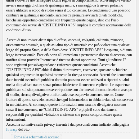
diritti e doveri e dovrai seguire alcune regole di comportamento. Ad esempio è vietato
inviare messaggi di offesa di qualunque natura, i messaggi da te inviati potranno
essere utilizzati a scopo di studio senza il tuo consenso. Le condizioni d’uso possono
cambiare in qualunque momento, sarà nostra premura avvisarti di tali modifiche,
benché sia opportuno controllare con frequenza queste pagine, dato che l’uso
continuato dei servizi di “CISTITE.INFO APS” implica la completa accettazione delle
condizioni d’uso.
Accetti di non inviare alcun tipo di offesa, oscenità, volgarità, calunnia, minaccia,
orientamento sessuale, o qualsiasi altro tipo di materiale che può violare una qualsiasi
legge del proprio Stato, o dello Stato dove “CISTITE.INFO APS” è ospitato, o di una
legge internazionale. Fare ciò porta all’immediato e permanente divieto di accesso, con
notifica al tuo provider Internet se è ritenuto da noi opportuno. Tutti gli indirizzi IP
sono registrati per salvaguardare e rinforzare queste condizioni. Accetti che
“CISTITE.INFO APS” abbia il diritto di rimuovere, riscrivere, spostare o chiudere
qualsiasi argomento in qualsiasi momento lo ritenga necessario. Accetti che i contenuti
da te inseriti essendo di pubblico dominio possano essere utilizzati o riportati su altri
media di qualsiasi natura senza prima chiedertene il consenso esplicito. Le esperienze
pubblicate sul sito potranno essere rirpodotte con altri mezzi di comunicazione a scopo
di studio, ricerca, divulgativo o informativo senza previo consenso utente. Come
fruitore di questo servizio, accetti che ogni informazione tu abbia inviato sia conservata
in un database. Al contempo queste informazioni non saranno divulgate a nessuno
senza il tuo consenso, nè “CISTITE.INFO APS” o phpBB sono da ritenersi
responsabili per qualsiasi violazione al sistema che possa compromettere queste
informazioni.
Accetti la normativa sulla privacy inerente i dati personali come indicato nella pagina
Privacy
del Sito.
Torna alla schermata di accesso