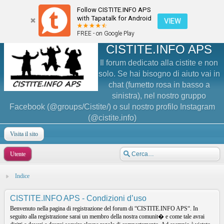
Follow CISTITE.INFO APS
with Tapatalk for Android
VIEW
FREE - on Google Play
CISTITE.INFO APS
Il forum dedicato alla cistite e non
solo. Se hai bisogno di aiuto vai in
chat (fumetto rosa in basso a
sinistra), nel nostro gruppo
Facebook (@groups/Cistite/) o sul nostro profilo Instagram
(@cistite.info)
Visita il sito
Utente
Indice
CISTITE.INFO APS - Condizioni d’uso
Benvenuto nella pagina di registrazione del forum di “CISTITE.INFO APS“. In
seguito alla registrazione sarai un membro della nostra comunit� e come tale avrai