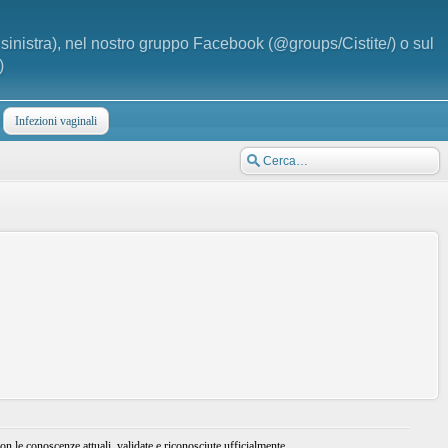
a sinistra), nel nostro gruppo Facebook (@groups/Cistite/) o sul
)
Infezioni vaginali
 le conoscenze attuali, validate e riconosciute ufficialmente.