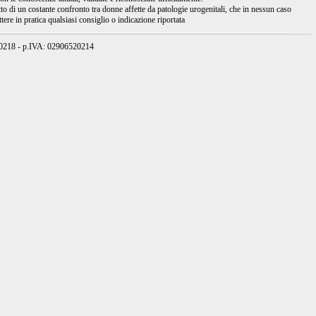
tto di un costante confronto tra donne affette da patologie urogenitali, che in nessun caso
ere in pratica qualsiasi consiglio o indicazione riportata
950218 - p.IVA: 02906520214