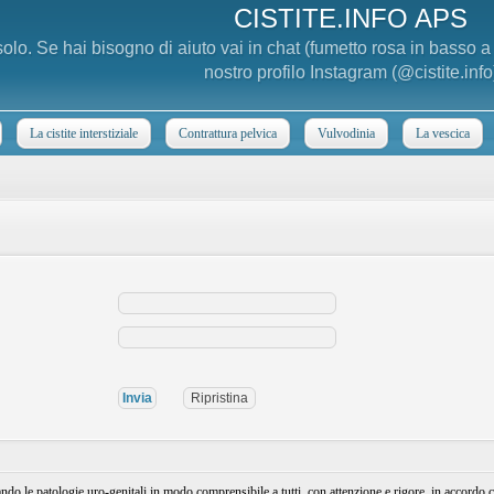
CISTITE.INFO APS
 solo. Se hai bisogno di aiuto vai in chat (fumetto rosa in basso 
nostro profilo Instagram (@cistite.info
La cistite interstiziale
Contrattura pelvica
Vulvodinia
La vescica
e patologie uro-genitali in modo comprensibile a tutti, con attenzione e rigore, in accordo con