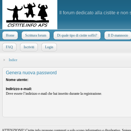
Il forum dedicato alla cistite e non
Home
Scrittura forum
Di quale tipo di cistite soffri?
Il D-mannosio
FAQ
Iscriviti
Login
Indice
Genera nuova password
Nome utente:
Indirizzo e-mail:
Deve essere l’indirizzo e-mail che hai inserito durante la registrazione.
ATTENZIONE! Cistite.info propone contenuti a solo scopo informativo e divulgativo. Spiegando l