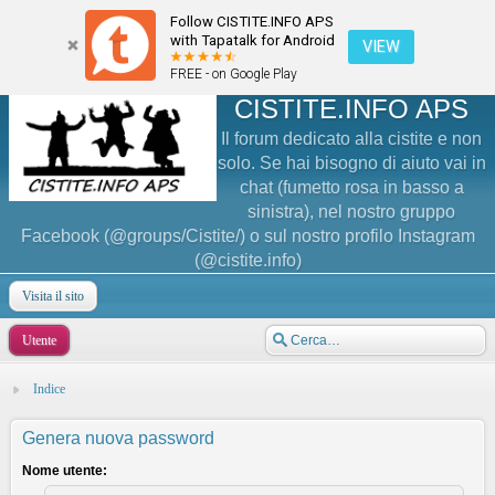
Follow CISTITE.INFO APS
with Tapatalk for Android
VIEW
FREE - on Google Play
CISTITE.INFO APS
Il forum dedicato alla cistite e non
solo. Se hai bisogno di aiuto vai in
chat (fumetto rosa in basso a
sinistra), nel nostro gruppo
Facebook (@groups/Cistite/) o sul nostro profilo Instagram
(@cistite.info)
Visita il sito
Utente
Indice
Genera nuova password
Nome utente: