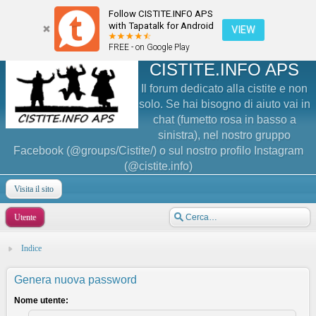
Follow CISTITE.INFO APS
with Tapatalk for Android
VIEW
FREE - on Google Play
CISTITE.INFO APS
Il forum dedicato alla cistite e non
solo. Se hai bisogno di aiuto vai in
chat (fumetto rosa in basso a
sinistra), nel nostro gruppo
Facebook (@groups/Cistite/) o sul nostro profilo Instagram
(@cistite.info)
Visita il sito
Utente
Indice
Genera nuova password
Nome utente: