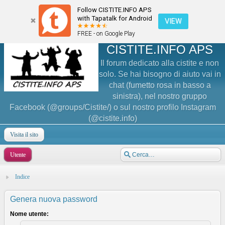
Follow CISTITE.INFO APS
with Tapatalk for Android
VIEW
FREE - on Google Play
CISTITE.INFO APS
Il forum dedicato alla cistite e non
solo. Se hai bisogno di aiuto vai in
chat (fumetto rosa in basso a
sinistra), nel nostro gruppo
Facebook (@groups/Cistite/) o sul nostro profilo Instagram
(@cistite.info)
Visita il sito
Utente
Indice
Genera nuova password
Nome utente: