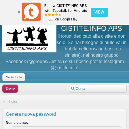
Follow CISTITE.INFO APS
with Tapatalk for Android
VIEW
FREE - on Google Play
CISTITE.INFO APS
Il forum dedicato alla cistite e non
solo. Se hai bisogno di aiuto vai in
chat (fumetto rosa in basso a
sinistra), nel nostro gruppo
Facebook (@groups/Cistite/) o sul nostro profilo Instagram
(@cistite.info)
Visita il sito
Utente
Indice
Genera nuova password
Nome utente: