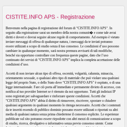
CISTITE.INFO APS - Registrazione
Benvenuto nella pagina di registrazione del forum di “CISTITE.INFO APS“. In
seguito alla registrazione sarai un membro della nostra comunit� e come tale avrai
diritti e doveri e dovrai seguire alcune regole di comportamento. Ad esempio è vietato
inviare messaggi di offesa di qualunque natura, i messaggi da te inviati potranno
essere utilizzati a scopo di studio senza il tuo consenso. Le condizioni d’uso possono
cambiare in qualunque momento, sarà nostra premura avvisarti di tali modifiche,
benché sia opportuno controllare con frequenza queste pagine, dato che l’uso
continuato dei servizi di “CISTITE.INFO APS” implica la completa accettazione delle
condizioni d’uso.
Accetti di non inviare alcun tipo di offesa, oscenità, volgarità, calunnia, minaccia,
orientamento sessuale, o qualsiasi altro tipo di materiale che può violare una qualsiasi
legge del proprio Stato, o dello Stato dove “CISTITE.INFO APS” è ospitato, o di una
legge internazionale. Fare ciò porta all’immediato e permanente divieto di accesso, con
notifica al tuo provider Internet se è ritenuto da noi opportuno. Tutti gli indirizzi IP
sono registrati per salvaguardare e rinforzare queste condizioni. Accetti che
“CISTITE.INFO APS” abbia il diritto di rimuovere, riscrivere, spostare o chiudere
qualsiasi argomento in qualsiasi momento lo ritenga necessario. Accetti che i contenuti
da te inseriti essendo di pubblico dominio possano essere utilizzati o riportati su altri
media di qualsiasi natura senza prima chiedertene il consenso esplicito. Le esperienze
pubblicate sul sito potranno essere rirpodotte con altri mezzi di comunicazione a scopo
di studio, ricerca, divulgativo o informativo senza previo consenso utente. Come