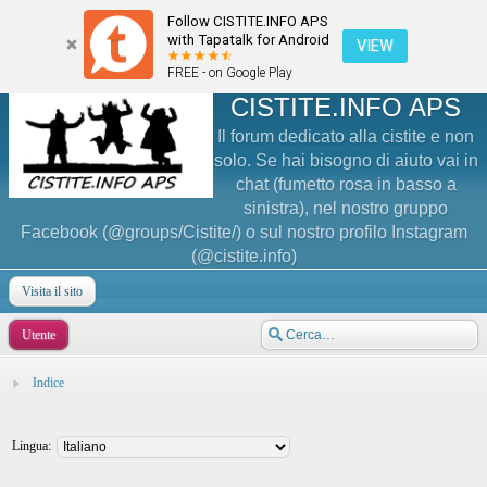
Follow CISTITE.INFO APS
with Tapatalk for Android
VIEW
FREE - on Google Play
CISTITE.INFO APS
Il forum dedicato alla cistite e non
solo. Se hai bisogno di aiuto vai in
chat (fumetto rosa in basso a
sinistra), nel nostro gruppo
Facebook (@groups/Cistite/) o sul nostro profilo Instagram
(@cistite.info)
Visita il sito
Utente
Indice
Lingua: