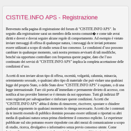
CISTITE.INFO APS - Registrazione
Benvenuto nella pagina di registrazione del forum di “CISTITE.INFO APS“. In
seguito alla registrazione sarai un membro della nostra comunit� e come tale avrai
diritti e doveri e dovrai seguire alcune regole di comportamento. Ad esempio è vietato
inviare messaggi di offesa di qualunque natura, i messaggi da te inviati potranno
essere utilizzati a scopo di studio senza il tuo consenso. Le condizioni d’uso possono
cambiare in qualunque momento, sarà nostra premura avvisarti di tali modifiche,
benché sia opportuno controllare con frequenza queste pagine, dato che l’uso
continuato dei servizi di “CISTITE.INFO APS” implica la completa accettazione delle
condizioni d’uso.
Accetti di non inviare alcun tipo di offesa, oscenità, volgarità, calunnia, minaccia,
orientamento sessuale, o qualsiasi altro tipo di materiale che può violare una qualsiasi
legge del proprio Stato, o dello Stato dove “CISTITE.INFO APS” è ospitato, o di una
legge internazionale. Fare ciò porta all’immediato e permanente divieto di accesso, con
notifica al tuo provider Internet se è ritenuto da noi opportuno. Tutti gli indirizzi IP
sono registrati per salvaguardare e rinforzare queste condizioni. Accetti che
“CISTITE.INFO APS” abbia il diritto di rimuovere, riscrivere, spostare o chiudere
qualsiasi argomento in qualsiasi momento lo ritenga necessario. Accetti che i contenuti
da te inseriti essendo di pubblico dominio possano essere utilizzati o riportati su altri
media di qualsiasi natura senza prima chiedertene il consenso esplicito. Le esperienze
pubblicate sul sito potranno essere rirpodotte con altri mezzi di comunicazione a scopo
di studio, ricerca, divulgativo o informativo senza previo consenso utente. Come