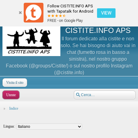
Follow CISTITE.INFO APS
with Tapatalk for Android
VIEW
FREE - on Google Play
CISTITE.INFO APS
Il forum dedicato alla cistite e non
solo. Se hai bisogno di aiuto vai in
chat (fumetto rosa in basso a
sinistra), nel nostro gruppo
Facebook (@groups/Cistite/) o sul nostro profilo Instagram
(@cistite.info)
Visita il sito
Utente
Indice
Lingua: