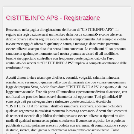
CISTITE.INFO APS - Registrazione
Benvenuto nella pagina di registrazione del forum di “CISTITE.INFO APS“. In
seguito alla registrazione sarai un membro della nostra comunit� e come tale avrai
diritti e doveri e dovrai seguire alcune regole di comportamento. Ad esempio è vietato
inviare messaggi di offesa di qualunque natura, i messaggi da te inviati potranno
essere utilizzati a scopo di studio senza il tuo consenso. Le condizioni d’uso possono
cambiare in qualunque momento, sarà nostra premura avvisarti di tali modifiche,
benché sia opportuno controllare con frequenza queste pagine, dato che l’uso
continuato dei servizi di “CISTITE.INFO APS” implica la completa accettazione delle
condizioni d’uso.
Accetti di non inviare alcun tipo di offesa, oscenità, volgarità, calunnia, minaccia,
orientamento sessuale, o qualsiasi altro tipo di materiale che può violare una qualsiasi
legge del proprio Stato, o dello Stato dove “CISTITE.INFO APS” è ospitato, o di una
legge internazionale. Fare ciò porta all’immediato e permanente divieto di accesso, con
notifica al tuo provider Internet se è ritenuto da noi opportuno. Tutti gli indirizzi IP
sono registrati per salvaguardare e rinforzare queste condizioni. Accetti che
“CISTITE.INFO APS” abbia il diritto di rimuovere, riscrivere, spostare o chiudere
qualsiasi argomento in qualsiasi momento lo ritenga necessario. Accetti che i contenuti
da te inseriti essendo di pubblico dominio possano essere utilizzati o riportati su altri
media di qualsiasi natura senza prima chiedertene il consenso esplicito. Le esperienze
pubblicate sul sito potranno essere rirpodotte con altri mezzi di comunicazione a scopo
di studio, ricerca, divulgativo o informativo senza previo consenso utente. Come