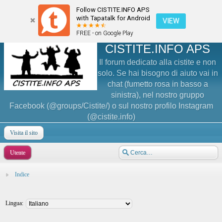
Follow CISTITE.INFO APS
with Tapatalk for Android
VIEW
FREE - on Google Play
CISTITE.INFO APS
Il forum dedicato alla cistite e non
solo. Se hai bisogno di aiuto vai in
chat (fumetto rosa in basso a
sinistra), nel nostro gruppo
Facebook (@groups/Cistite/) o sul nostro profilo Instagram
(@cistite.info)
Visita il sito
Utente
Indice
Lingua: