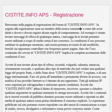
CISTITE.INFO APS - Registrazione
Benvenuto nella pagina di registrazione del forum di “CISTITE.INFO APS“. In
seguito alla registrazione sarai un membro della nostra comunit� e come tale avrai
diritti e doveri e dovrai seguire alcune regole di comportamento. Ad esempio è vietato
inviare messaggi di offesa di qualunque natura, i messaggi da te inviati potranno
essere utilizzati a scopo di studio senza il tuo consenso. Le condizioni d’uso possono
cambiare in qualunque momento, sarà nostra premura avvisarti di tali modifiche,
benché sia opportuno controllare con frequenza queste pagine, dato che l’uso
continuato dei servizi di “CISTITE.INFO APS” implica la completa accettazione delle
condizioni d’uso.
Accetti di non inviare alcun tipo di offesa, oscenità, volgarità, calunnia, minaccia,
orientamento sessuale, o qualsiasi altro tipo di materiale che può violare una qualsiasi
legge del proprio Stato, o dello Stato dove “CISTITE.INFO APS” è ospitato, o di una
legge internazionale. Fare ciò porta all’immediato e permanente divieto di accesso, con
notifica al tuo provider Internet se è ritenuto da noi opportuno. Tutti gli indirizzi IP
sono registrati per salvaguardare e rinforzare queste condizioni. Accetti che
“CISTITE.INFO APS” abbia il diritto di rimuovere, riscrivere, spostare o chiudere
qualsiasi argomento in qualsiasi momento lo ritenga necessario. Accetti che i contenuti
da te inseriti essendo di pubblico dominio possano essere utilizzati o riportati su altri
media di qualsiasi natura senza prima chiedertene il consenso esplicito. Le esperienze
pubblicate sul sito potranno essere rirpodotte con altri mezzi di comunicazione a scopo
di studio, ricerca, divulgativo o informativo senza previo consenso utente. Come