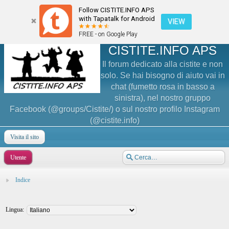
Follow CISTITE.INFO APS
with Tapatalk for Android
VIEW
FREE - on Google Play
CISTITE.INFO APS
Il forum dedicato alla cistite e non
solo. Se hai bisogno di aiuto vai in
chat (fumetto rosa in basso a
sinistra), nel nostro gruppo
Facebook (@groups/Cistite/) o sul nostro profilo Instagram
(@cistite.info)
Visita il sito
Utente
Indice
Lingua: