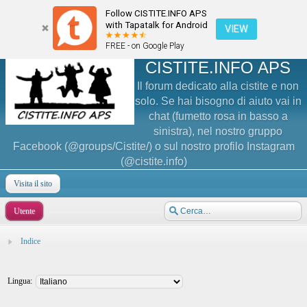
Follow CISTITE.INFO APS
with Tapatalk for Android
VIEW
FREE - on Google Play
CISTITE.INFO APS
Il forum dedicato alla cistite e non
solo. Se hai bisogno di aiuto vai in
chat (fumetto rosa in basso a
sinistra), nel nostro gruppo
Facebook (@groups/Cistite/) o sul nostro profilo Instagram
(@cistite.info)
Visita il sito
Utente
Indice
Lingua: