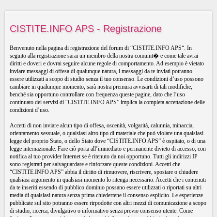
CISTITE.INFO APS - Registrazione
Benvenuto nella pagina di registrazione del forum di “CISTITE.INFO APS“. In
seguito alla registrazione sarai un membro della nostra comunit� e come tale avrai
diritti e doveri e dovrai seguire alcune regole di comportamento. Ad esempio è vietato
inviare messaggi di offesa di qualunque natura, i messaggi da te inviati potranno
essere utilizzati a scopo di studio senza il tuo consenso. Le condizioni d’uso possono
cambiare in qualunque momento, sarà nostra premura avvisarti di tali modifiche,
benché sia opportuno controllare con frequenza queste pagine, dato che l’uso
continuato dei servizi di “CISTITE.INFO APS” implica la completa accettazione delle
condizioni d’uso.
Accetti di non inviare alcun tipo di offesa, oscenità, volgarità, calunnia, minaccia,
orientamento sessuale, o qualsiasi altro tipo di materiale che può violare una qualsiasi
legge del proprio Stato, o dello Stato dove “CISTITE.INFO APS” è ospitato, o di una
legge internazionale. Fare ciò porta all’immediato e permanente divieto di accesso, con
notifica al tuo provider Internet se è ritenuto da noi opportuno. Tutti gli indirizzi IP
sono registrati per salvaguardare e rinforzare queste condizioni. Accetti che
“CISTITE.INFO APS” abbia il diritto di rimuovere, riscrivere, spostare o chiudere
qualsiasi argomento in qualsiasi momento lo ritenga necessario. Accetti che i contenuti
da te inseriti essendo di pubblico dominio possano essere utilizzati o riportati su altri
media di qualsiasi natura senza prima chiedertene il consenso esplicito. Le esperienze
pubblicate sul sito potranno essere rirpodotte con altri mezzi di comunicazione a scopo
di studio, ricerca, divulgativo o informativo senza previo consenso utente. Come