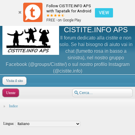
Follow CISTITE.INFO APS
with Tapatalk for Android
VIEW
FREE - on Google Play
CISTITE.INFO APS
Il forum dedicato alla cistite e non
solo. Se hai bisogno di aiuto vai in
chat (fumetto rosa in basso a
sinistra), nel nostro gruppo
Facebook (@groups/Cistite/) o sul nostro profilo Instagram
(@cistite.info)
Visita il sito
Utente
Indice
Lingua: