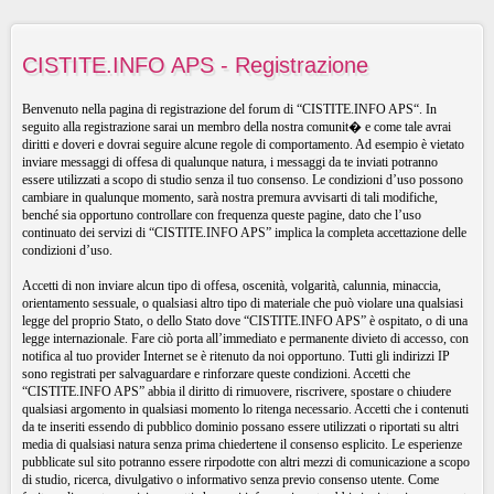
CISTITE.INFO APS - Registrazione
Benvenuto nella pagina di registrazione del forum di “CISTITE.INFO APS“. In
seguito alla registrazione sarai un membro della nostra comunit� e come tale avrai
diritti e doveri e dovrai seguire alcune regole di comportamento. Ad esempio è vietato
inviare messaggi di offesa di qualunque natura, i messaggi da te inviati potranno
essere utilizzati a scopo di studio senza il tuo consenso. Le condizioni d’uso possono
cambiare in qualunque momento, sarà nostra premura avvisarti di tali modifiche,
benché sia opportuno controllare con frequenza queste pagine, dato che l’uso
continuato dei servizi di “CISTITE.INFO APS” implica la completa accettazione delle
condizioni d’uso.
Accetti di non inviare alcun tipo di offesa, oscenità, volgarità, calunnia, minaccia,
orientamento sessuale, o qualsiasi altro tipo di materiale che può violare una qualsiasi
legge del proprio Stato, o dello Stato dove “CISTITE.INFO APS” è ospitato, o di una
legge internazionale. Fare ciò porta all’immediato e permanente divieto di accesso, con
notifica al tuo provider Internet se è ritenuto da noi opportuno. Tutti gli indirizzi IP
sono registrati per salvaguardare e rinforzare queste condizioni. Accetti che
“CISTITE.INFO APS” abbia il diritto di rimuovere, riscrivere, spostare o chiudere
qualsiasi argomento in qualsiasi momento lo ritenga necessario. Accetti che i contenuti
da te inseriti essendo di pubblico dominio possano essere utilizzati o riportati su altri
media di qualsiasi natura senza prima chiedertene il consenso esplicito. Le esperienze
pubblicate sul sito potranno essere rirpodotte con altri mezzi di comunicazione a scopo
di studio, ricerca, divulgativo o informativo senza previo consenso utente. Come