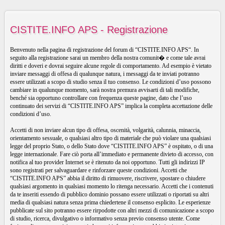
CISTITE.INFO APS - Registrazione
Benvenuto nella pagina di registrazione del forum di “CISTITE.INFO APS“. In
seguito alla registrazione sarai un membro della nostra comunit� e come tale avrai
diritti e doveri e dovrai seguire alcune regole di comportamento. Ad esempio è vietato
inviare messaggi di offesa di qualunque natura, i messaggi da te inviati potranno
essere utilizzati a scopo di studio senza il tuo consenso. Le condizioni d’uso possono
cambiare in qualunque momento, sarà nostra premura avvisarti di tali modifiche,
benché sia opportuno controllare con frequenza queste pagine, dato che l’uso
continuato dei servizi di “CISTITE.INFO APS” implica la completa accettazione delle
condizioni d’uso.
Accetti di non inviare alcun tipo di offesa, oscenità, volgarità, calunnia, minaccia,
orientamento sessuale, o qualsiasi altro tipo di materiale che può violare una qualsiasi
legge del proprio Stato, o dello Stato dove “CISTITE.INFO APS” è ospitato, o di una
legge internazionale. Fare ciò porta all’immediato e permanente divieto di accesso, con
notifica al tuo provider Internet se è ritenuto da noi opportuno. Tutti gli indirizzi IP
sono registrati per salvaguardare e rinforzare queste condizioni. Accetti che
“CISTITE.INFO APS” abbia il diritto di rimuovere, riscrivere, spostare o chiudere
qualsiasi argomento in qualsiasi momento lo ritenga necessario. Accetti che i contenuti
da te inseriti essendo di pubblico dominio possano essere utilizzati o riportati su altri
media di qualsiasi natura senza prima chiedertene il consenso esplicito. Le esperienze
pubblicate sul sito potranno essere rirpodotte con altri mezzi di comunicazione a scopo
di studio, ricerca, divulgativo o informativo senza previo consenso utente. Come