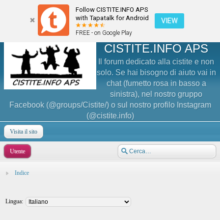
Follow CISTITE.INFO APS
with Tapatalk for Android
VIEW
FREE - on Google Play
CISTITE.INFO APS
Il forum dedicato alla cistite e non
solo. Se hai bisogno di aiuto vai in
chat (fumetto rosa in basso a
sinistra), nel nostro gruppo
Facebook (@groups/Cistite/) o sul nostro profilo Instagram
(@cistite.info)
Visita il sito
Utente
Indice
Lingua: