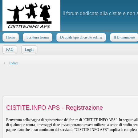
Il forum dedicato alla cistite e non
Home
Scrittura forum
Di quale tipo di cistite soffri?
Il D-mannosio
FAQ
Login
Indice
CISTITE.INFO APS - Registrazione
Benvenuto nella pagina di registrazione del forum di “CISTITE.INFO APS“. In seguito alla 
di qualunque natura, i messaggi da te inviati potranno essere utilizzati a scopo di studio 
pagine, dato che l’uso continuato dei servizi di “CISTITE.INFO APS” implica la completa a