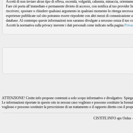
Accetti di non inviare alcun tipo di offesa, oscenità, volgarità, calunnia, minaccia, orient
Fare ciò porta all’immediato e permanente divieto di accesso, con notifica al tuo provider I
riscrivere, spostare o chiudere qualsiasi argomento in qualsiasi momento lo ritenga necessari
esperienze pubblicate sul sito potranno essere rirpodotte con altri mezzi di comunicazione a
database. Al contempo queste informazioni non saranno divulgate a nessuno senza il tuo 
Accetti la normativa sulla privacy inerente i dati personali come indicato nella pagina
Priva
ATTENZIONE! Cistite.info propone contenuti a solo scopo informativo e divulgativo. Spiegando l
Le informazioni riportate in questo sito in nessun caso vogliono e possono costituire la formulaz
vogliono e possono sostituire la prescrizione di un trattamento o il rapporto diretto con il pro
CISTITE.INFO aps Onlus - A