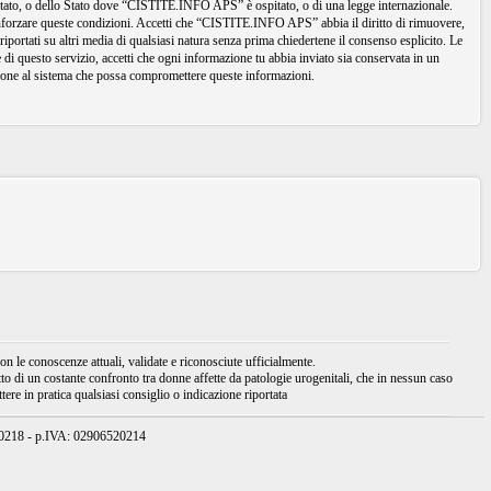
io Stato, o dello Stato dove “CISTITE.INFO APS” è ospitato, o di una legge internazionale.
 rinforzare queste condizioni. Accetti che “CISTITE.INFO APS” abbia il diritto di rimuovere,
iportati su altri media di qualsiasi natura senza prima chiedertene il consenso esplicito. Le
di questo servizio, accetti che ogni informazione tu abbia inviato sia conservata in un
one al sistema che possa compromettere queste informazioni.
 le conoscenze attuali, validate e riconosciute ufficialmente.
tto di un costante confronto tra donne affette da patologie urogenitali, che in nessun caso
ere in pratica qualsiasi consiglio o indicazione riportata
950218 - p.IVA: 02906520214