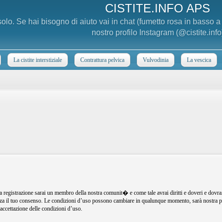
CISTITE.INFO APS
 solo. Se hai bisogno di aiuto vai in chat (fumetto rosa in basso 
nostro profilo Instagram (@cistite.info
La cistite interstiziale
Contrattura pelvica
Vulvodinia
La vescica
registrazione sarai un membro della nostra comunit� e come tale avrai diritti e doveri e dovra
senza il tuo consenso. Le condizioni d’uso possono cambiare in qualunque momento, sarà nostra p
ccettazione delle condizioni d’uso.