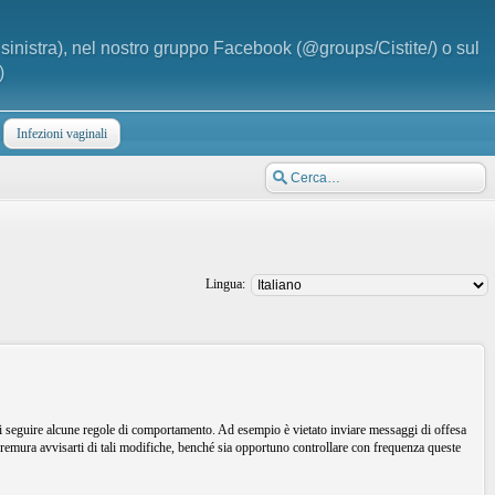
a sinistra), nel nostro gruppo Facebook (@groups/Cistite/) o sul
)
Infezioni vaginali
Lingua:
i seguire alcune regole di comportamento. Ad esempio è vietato inviare messaggi di offesa
remura avvisarti di tali modifiche, benché sia opportuno controllare con frequenza queste