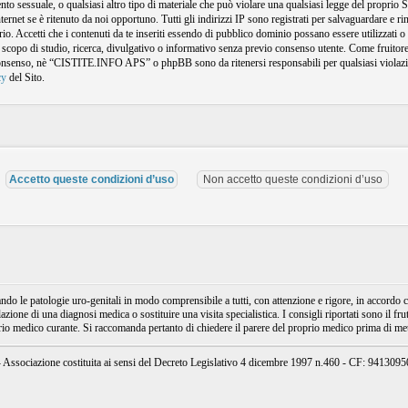
amento sessuale, o qualsiasi altro tipo di materiale che può violare una qualsiasi legge del propr
nternet se è ritenuto da noi opportuno. Tutti gli indirizzi IP sono registrati per salvaguardare e
o. Accetti che i contenuti da te inseriti essendo di pubblico dominio possano essere utilizzati o r
 scopo di studio, ricerca, divulgativo o informativo senza previo consenso utente. Come fruitore 
consenso, nè “CISTITE.INFO APS” o phpBB sono da ritenersi responsabili per qualsiasi violazi
cy
del Sito.
e patologie uro-genitali in modo comprensibile a tutti, con attenzione e rigore, in accordo con
ione di una diagnosi medica o sostituire una visita specialistica. I consigli riportati sono il fru
prio medico curante. Si raccomanda pertanto di chiedere il parere del proprio medico prima di mett
ssociazione costituita ai sensi del Decreto Legislativo 4 dicembre 1997 n.460 - CF: 94130