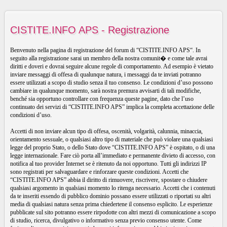
CISTITE.INFO APS - Registrazione
Benvenuto nella pagina di registrazione del forum di “CISTITE.INFO APS“. In
seguito alla registrazione sarai un membro della nostra comunit� e come tale avrai
diritti e doveri e dovrai seguire alcune regole di comportamento. Ad esempio è vietato
inviare messaggi di offesa di qualunque natura, i messaggi da te inviati potranno
essere utilizzati a scopo di studio senza il tuo consenso. Le condizioni d’uso possono
cambiare in qualunque momento, sarà nostra premura avvisarti di tali modifiche,
benché sia opportuno controllare con frequenza queste pagine, dato che l’uso
continuato dei servizi di “CISTITE.INFO APS” implica la completa accettazione delle
condizioni d’uso.
Accetti di non inviare alcun tipo di offesa, oscenità, volgarità, calunnia, minaccia,
orientamento sessuale, o qualsiasi altro tipo di materiale che può violare una qualsiasi
legge del proprio Stato, o dello Stato dove “CISTITE.INFO APS” è ospitato, o di una
legge internazionale. Fare ciò porta all’immediato e permanente divieto di accesso, con
notifica al tuo provider Internet se è ritenuto da noi opportuno. Tutti gli indirizzi IP
sono registrati per salvaguardare e rinforzare queste condizioni. Accetti che
“CISTITE.INFO APS” abbia il diritto di rimuovere, riscrivere, spostare o chiudere
qualsiasi argomento in qualsiasi momento lo ritenga necessario. Accetti che i contenuti
da te inseriti essendo di pubblico dominio possano essere utilizzati o riportati su altri
media di qualsiasi natura senza prima chiedertene il consenso esplicito. Le esperienze
pubblicate sul sito potranno essere rirpodotte con altri mezzi di comunicazione a scopo
di studio, ricerca, divulgativo o informativo senza previo consenso utente. Come