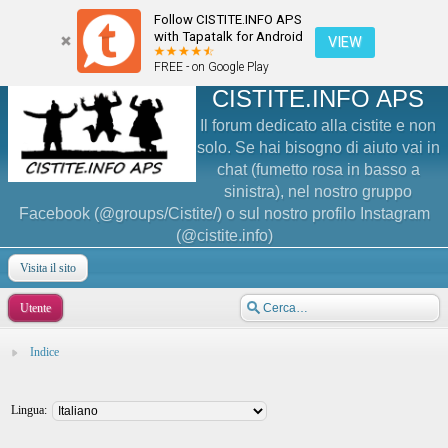
Follow CISTITE.INFO APS
with Tapatalk for Android
VIEW
FREE - on Google Play
CISTITE.INFO APS
Il forum dedicato alla cistite e non
solo. Se hai bisogno di aiuto vai in
chat (fumetto rosa in basso a
sinistra), nel nostro gruppo
Facebook (@groups/Cistite/) o sul nostro profilo Instagram
(@cistite.info)
Visita il sito
Utente
Indice
Lingua: