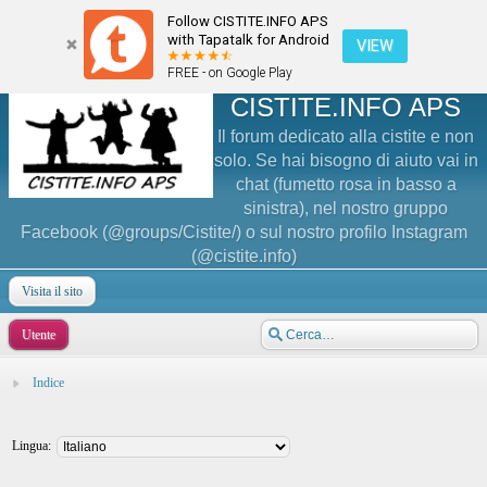
Follow CISTITE.INFO APS
with Tapatalk for Android
VIEW
FREE - on Google Play
CISTITE.INFO APS
Il forum dedicato alla cistite e non
solo. Se hai bisogno di aiuto vai in
chat (fumetto rosa in basso a
sinistra), nel nostro gruppo
Facebook (@groups/Cistite/) o sul nostro profilo Instagram
(@cistite.info)
Visita il sito
Utente
Indice
Lingua: