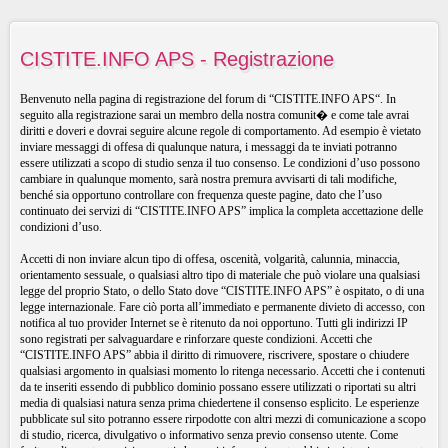
CISTITE.INFO APS - Registrazione
Benvenuto nella pagina di registrazione del forum di “CISTITE.INFO APS“. In
seguito alla registrazione sarai un membro della nostra comunit� e come tale avrai
diritti e doveri e dovrai seguire alcune regole di comportamento. Ad esempio è vietato
inviare messaggi di offesa di qualunque natura, i messaggi da te inviati potranno
essere utilizzati a scopo di studio senza il tuo consenso. Le condizioni d’uso possono
cambiare in qualunque momento, sarà nostra premura avvisarti di tali modifiche,
benché sia opportuno controllare con frequenza queste pagine, dato che l’uso
continuato dei servizi di “CISTITE.INFO APS” implica la completa accettazione delle
condizioni d’uso.
Accetti di non inviare alcun tipo di offesa, oscenità, volgarità, calunnia, minaccia,
orientamento sessuale, o qualsiasi altro tipo di materiale che può violare una qualsiasi
legge del proprio Stato, o dello Stato dove “CISTITE.INFO APS” è ospitato, o di una
legge internazionale. Fare ciò porta all’immediato e permanente divieto di accesso, con
notifica al tuo provider Internet se è ritenuto da noi opportuno. Tutti gli indirizzi IP
sono registrati per salvaguardare e rinforzare queste condizioni. Accetti che
“CISTITE.INFO APS” abbia il diritto di rimuovere, riscrivere, spostare o chiudere
qualsiasi argomento in qualsiasi momento lo ritenga necessario. Accetti che i contenuti
da te inseriti essendo di pubblico dominio possano essere utilizzati o riportati su altri
media di qualsiasi natura senza prima chiedertene il consenso esplicito. Le esperienze
pubblicate sul sito potranno essere rirpodotte con altri mezzi di comunicazione a scopo
di studio, ricerca, divulgativo o informativo senza previo consenso utente. Come