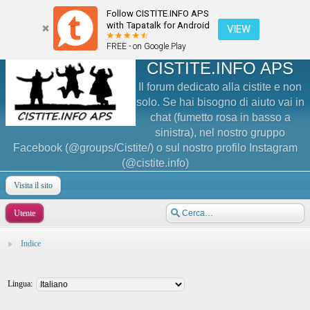
Follow CISTITE.INFO APS
with Tapatalk for Android
VIEW
FREE - on Google Play
CISTITE.INFO APS
Il forum dedicato alla cistite e non
solo. Se hai bisogno di aiuto vai in
chat (fumetto rosa in basso a
sinistra), nel nostro gruppo
Facebook (@groups/Cistite/) o sul nostro profilo Instagram
(@cistite.info)
Visita il sito
Utente
Indice
Lingua: