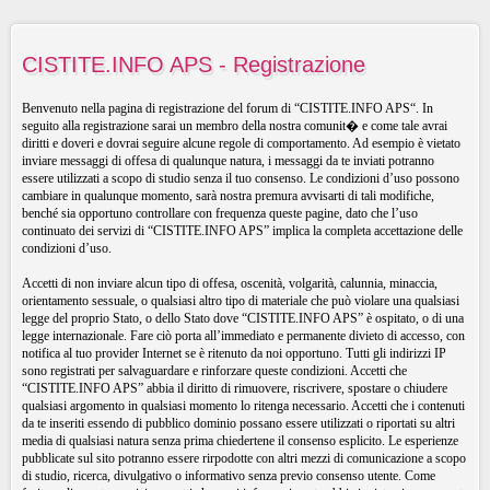
CISTITE.INFO APS - Registrazione
Benvenuto nella pagina di registrazione del forum di “CISTITE.INFO APS“. In
seguito alla registrazione sarai un membro della nostra comunit� e come tale avrai
diritti e doveri e dovrai seguire alcune regole di comportamento. Ad esempio è vietato
inviare messaggi di offesa di qualunque natura, i messaggi da te inviati potranno
essere utilizzati a scopo di studio senza il tuo consenso. Le condizioni d’uso possono
cambiare in qualunque momento, sarà nostra premura avvisarti di tali modifiche,
benché sia opportuno controllare con frequenza queste pagine, dato che l’uso
continuato dei servizi di “CISTITE.INFO APS” implica la completa accettazione delle
condizioni d’uso.
Accetti di non inviare alcun tipo di offesa, oscenità, volgarità, calunnia, minaccia,
orientamento sessuale, o qualsiasi altro tipo di materiale che può violare una qualsiasi
legge del proprio Stato, o dello Stato dove “CISTITE.INFO APS” è ospitato, o di una
legge internazionale. Fare ciò porta all’immediato e permanente divieto di accesso, con
notifica al tuo provider Internet se è ritenuto da noi opportuno. Tutti gli indirizzi IP
sono registrati per salvaguardare e rinforzare queste condizioni. Accetti che
“CISTITE.INFO APS” abbia il diritto di rimuovere, riscrivere, spostare o chiudere
qualsiasi argomento in qualsiasi momento lo ritenga necessario. Accetti che i contenuti
da te inseriti essendo di pubblico dominio possano essere utilizzati o riportati su altri
media di qualsiasi natura senza prima chiedertene il consenso esplicito. Le esperienze
pubblicate sul sito potranno essere rirpodotte con altri mezzi di comunicazione a scopo
di studio, ricerca, divulgativo o informativo senza previo consenso utente. Come