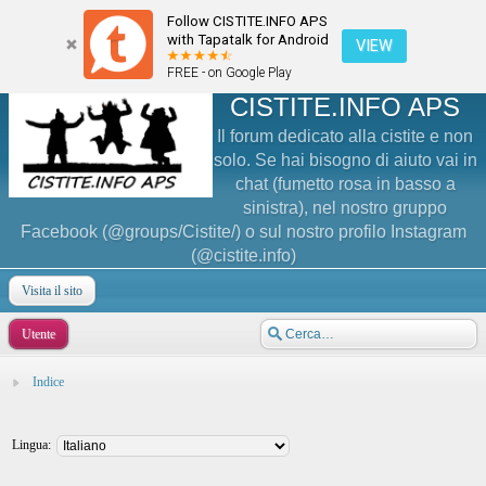
Follow CISTITE.INFO APS
with Tapatalk for Android
VIEW
FREE - on Google Play
CISTITE.INFO APS
Il forum dedicato alla cistite e non
solo. Se hai bisogno di aiuto vai in
chat (fumetto rosa in basso a
sinistra), nel nostro gruppo
Facebook (@groups/Cistite/) o sul nostro profilo Instagram
(@cistite.info)
Visita il sito
Utente
Indice
Lingua: