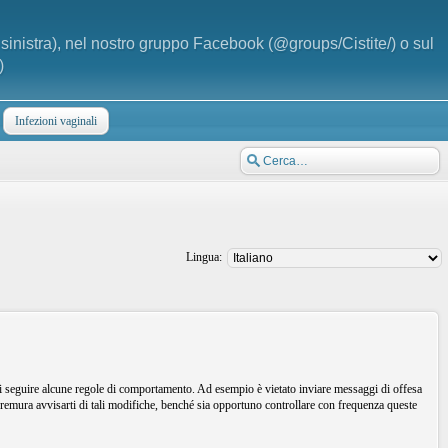
a sinistra), nel nostro gruppo Facebook (@groups/Cistite/) o sul
)
Infezioni vaginali
Lingua:
i seguire alcune regole di comportamento. Ad esempio è vietato inviare messaggi di offesa
remura avvisarti di tali modifiche, benché sia opportuno controllare con frequenza queste