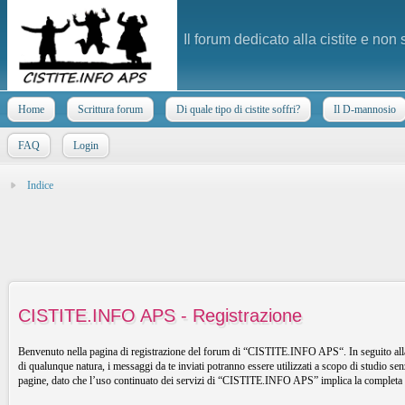
Il forum dedicato alla cistite e non
Home
Scrittura forum
Di quale tipo di cistite soffri?
Il D-mannosio
FAQ
Login
Indice
CISTITE.INFO APS - Registrazione
Benvenuto nella pagina di registrazione del forum di “CISTITE.INFO APS“. In seguito alla 
di qualunque natura, i messaggi da te inviati potranno essere utilizzati a scopo di studio 
pagine, dato che l’uso continuato dei servizi di “CISTITE.INFO APS” implica la completa a