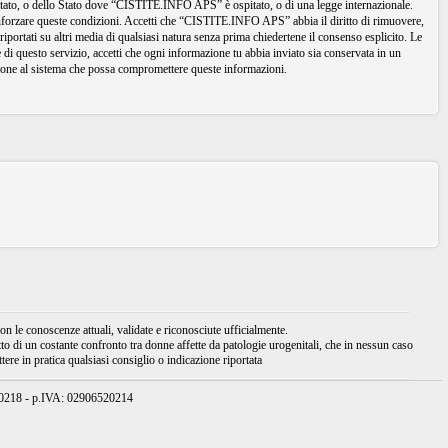
io Stato, o dello Stato dove “CISTITE.INFO APS” è ospitato, o di una legge internazionale.
 rinforzare queste condizioni. Accetti che “CISTITE.INFO APS” abbia il diritto di rimuovere,
iportati su altri media di qualsiasi natura senza prima chiedertene il consenso esplicito. Le
di questo servizio, accetti che ogni informazione tu abbia inviato sia conservata in un
one al sistema che possa compromettere queste informazioni.
 le conoscenze attuali, validate e riconosciute ufficialmente.
tto di un costante confronto tra donne affette da patologie urogenitali, che in nessun caso
ere in pratica qualsiasi consiglio o indicazione riportata
950218 - p.IVA: 02906520214