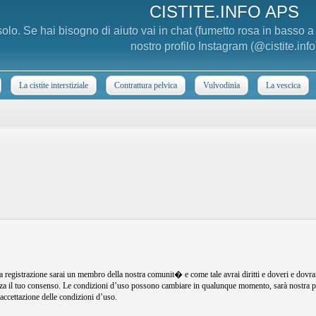
CISTITE.INFO APS
 solo. Se hai bisogno di aiuto vai in chat (fumetto rosa in basso 
nostro profilo Instagram (@cistite.info
La cistite interstiziale
Contrattura pelvica
Vulvodinia
La vescica
registrazione sarai un membro della nostra comunit� e come tale avrai diritti e doveri e dovra
senza il tuo consenso. Le condizioni d’uso possono cambiare in qualunque momento, sarà nostra p
ccettazione delle condizioni d’uso.