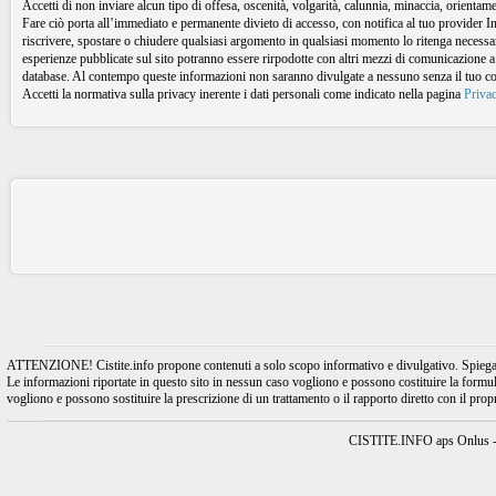
Accetti di non inviare alcun tipo di offesa, oscenità, volgarità, calunnia, minaccia, orient
Fare ciò porta all’immediato e permanente divieto di accesso, con notifica al tuo provider I
riscrivere, spostare o chiudere qualsiasi argomento in qualsiasi momento lo ritenga necessari
esperienze pubblicate sul sito potranno essere rirpodotte con altri mezzi di comunicazione a
database. Al contempo queste informazioni non saranno divulgate a nessuno senza il tuo 
Accetti la normativa sulla privacy inerente i dati personali come indicato nella pagina
Priva
ATTENZIONE! Cistite.info propone contenuti a solo scopo informativo e divulgativo. Spiegando l
Le informazioni riportate in questo sito in nessun caso vogliono e possono costituire la formulaz
vogliono e possono sostituire la prescrizione di un trattamento o il rapporto diretto con il pro
CISTITE.INFO aps Onlus - A