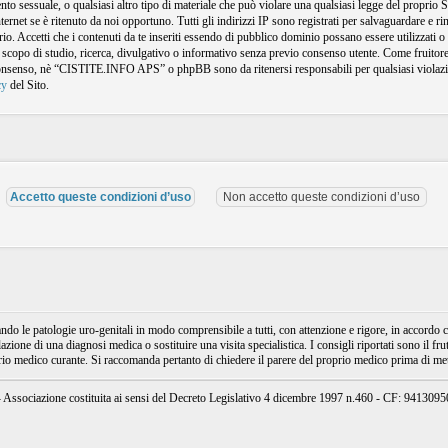
amento sessuale, o qualsiasi altro tipo di materiale che può violare una qualsiasi legge del propr
nternet se è ritenuto da noi opportuno. Tutti gli indirizzi IP sono registrati per salvaguardare e
o. Accetti che i contenuti da te inseriti essendo di pubblico dominio possano essere utilizzati o r
 scopo di studio, ricerca, divulgativo o informativo senza previo consenso utente. Come fruitore 
consenso, nè “CISTITE.INFO APS” o phpBB sono da ritenersi responsabili per qualsiasi violazi
cy
del Sito.
e patologie uro-genitali in modo comprensibile a tutti, con attenzione e rigore, in accordo con
ione di una diagnosi medica o sostituire una visita specialistica. I consigli riportati sono il fru
prio medico curante. Si raccomanda pertanto di chiedere il parere del proprio medico prima di mett
ssociazione costituita ai sensi del Decreto Legislativo 4 dicembre 1997 n.460 - CF: 94130