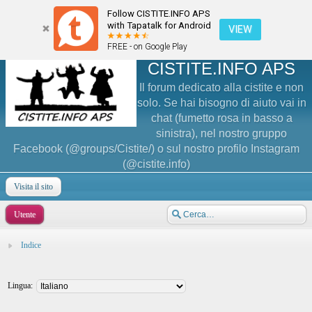
Follow CISTITE.INFO APS
with Tapatalk for Android
VIEW
FREE - on Google Play
CISTITE.INFO APS
Il forum dedicato alla cistite e non
solo. Se hai bisogno di aiuto vai in
chat (fumetto rosa in basso a
sinistra), nel nostro gruppo
Facebook (@groups/Cistite/) o sul nostro profilo Instagram
(@cistite.info)
Visita il sito
Utente
Indice
Lingua: