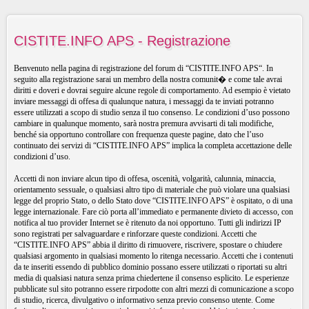
CISTITE.INFO APS - Registrazione
Benvenuto nella pagina di registrazione del forum di “CISTITE.INFO APS“. In
seguito alla registrazione sarai un membro della nostra comunit� e come tale avrai
diritti e doveri e dovrai seguire alcune regole di comportamento. Ad esempio è vietato
inviare messaggi di offesa di qualunque natura, i messaggi da te inviati potranno
essere utilizzati a scopo di studio senza il tuo consenso. Le condizioni d’uso possono
cambiare in qualunque momento, sarà nostra premura avvisarti di tali modifiche,
benché sia opportuno controllare con frequenza queste pagine, dato che l’uso
continuato dei servizi di “CISTITE.INFO APS” implica la completa accettazione delle
condizioni d’uso.
Accetti di non inviare alcun tipo di offesa, oscenità, volgarità, calunnia, minaccia,
orientamento sessuale, o qualsiasi altro tipo di materiale che può violare una qualsiasi
legge del proprio Stato, o dello Stato dove “CISTITE.INFO APS” è ospitato, o di una
legge internazionale. Fare ciò porta all’immediato e permanente divieto di accesso, con
notifica al tuo provider Internet se è ritenuto da noi opportuno. Tutti gli indirizzi IP
sono registrati per salvaguardare e rinforzare queste condizioni. Accetti che
“CISTITE.INFO APS” abbia il diritto di rimuovere, riscrivere, spostare o chiudere
qualsiasi argomento in qualsiasi momento lo ritenga necessario. Accetti che i contenuti
da te inseriti essendo di pubblico dominio possano essere utilizzati o riportati su altri
media di qualsiasi natura senza prima chiedertene il consenso esplicito. Le esperienze
pubblicate sul sito potranno essere rirpodotte con altri mezzi di comunicazione a scopo
di studio, ricerca, divulgativo o informativo senza previo consenso utente. Come