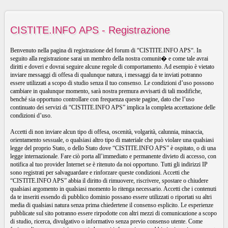
CISTITE.INFO APS - Registrazione
Benvenuto nella pagina di registrazione del forum di “CISTITE.INFO APS“. In
seguito alla registrazione sarai un membro della nostra comunit� e come tale avrai
diritti e doveri e dovrai seguire alcune regole di comportamento. Ad esempio è vietato
inviare messaggi di offesa di qualunque natura, i messaggi da te inviati potranno
essere utilizzati a scopo di studio senza il tuo consenso. Le condizioni d’uso possono
cambiare in qualunque momento, sarà nostra premura avvisarti di tali modifiche,
benché sia opportuno controllare con frequenza queste pagine, dato che l’uso
continuato dei servizi di “CISTITE.INFO APS” implica la completa accettazione delle
condizioni d’uso.
Accetti di non inviare alcun tipo di offesa, oscenità, volgarità, calunnia, minaccia,
orientamento sessuale, o qualsiasi altro tipo di materiale che può violare una qualsiasi
legge del proprio Stato, o dello Stato dove “CISTITE.INFO APS” è ospitato, o di una
legge internazionale. Fare ciò porta all’immediato e permanente divieto di accesso, con
notifica al tuo provider Internet se è ritenuto da noi opportuno. Tutti gli indirizzi IP
sono registrati per salvaguardare e rinforzare queste condizioni. Accetti che
“CISTITE.INFO APS” abbia il diritto di rimuovere, riscrivere, spostare o chiudere
qualsiasi argomento in qualsiasi momento lo ritenga necessario. Accetti che i contenuti
da te inseriti essendo di pubblico dominio possano essere utilizzati o riportati su altri
media di qualsiasi natura senza prima chiedertene il consenso esplicito. Le esperienze
pubblicate sul sito potranno essere rirpodotte con altri mezzi di comunicazione a scopo
di studio, ricerca, divulgativo o informativo senza previo consenso utente. Come