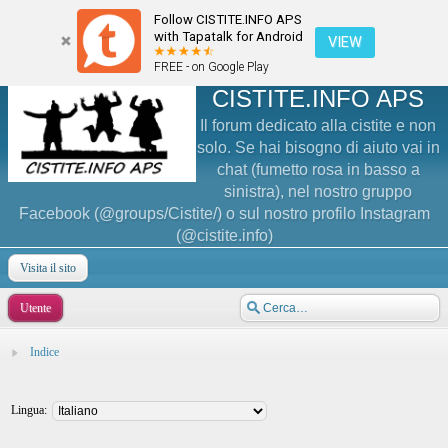
Follow CISTITE.INFO APS
with Tapatalk for Android
VIEW
FREE - on Google Play
CISTITE.INFO APS
Il forum dedicato alla cistite e non
solo. Se hai bisogno di aiuto vai in
chat (fumetto rosa in basso a
sinistra), nel nostro gruppo
Facebook (@groups/Cistite/) o sul nostro profilo Instagram
(@cistite.info)
Visita il sito
Utente
Indice
Lingua: