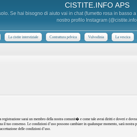
CISTITE.INFO APS
 solo. Se hai bisogno di aiuto vai in chat (fumetto rosa in basso 
nostro profilo Instagram (@cistite.info
La cistite interstiziale
Contrattura pelvica
Vulvodinia
La vescica
registrazione sarai un membro della nostra comunit� e come tale avrai diritti e doveri e dovra
senza il tuo consenso. Le condizioni d’uso possono cambiare in qualunque momento, sarà nostra p
ccettazione delle condizioni d’uso.