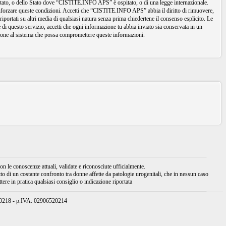
io Stato, o dello Stato dove “CISTITE.INFO APS” è ospitato, o di una legge internazionale.
 rinforzare queste condizioni. Accetti che “CISTITE.INFO APS” abbia il diritto di rimuovere,
iportati su altri media di qualsiasi natura senza prima chiedertene il consenso esplicito. Le
di questo servizio, accetti che ogni informazione tu abbia inviato sia conservata in un
one al sistema che possa compromettere queste informazioni.
 le conoscenze attuali, validate e riconosciute ufficialmente.
tto di un costante confronto tra donne affette da patologie urogenitali, che in nessun caso
ere in pratica qualsiasi consiglio o indicazione riportata
950218 - p.IVA: 02906520214