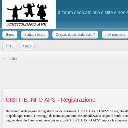
Il forum dedicato alla cistite e non
Home
Scrittura forum
Di quale tipo di cistite soffri?
Il D-mannosio
FAQ
Login
Indice
CISTITE.INFO APS - Registrazione
Benvenuto nella pagina di registrazione del forum di “CISTITE.INFO APS“. In seguito alla 
di qualunque natura, i messaggi da te inviati potranno essere utilizzati a scopo di studio 
pagine, dato che l’uso continuato dei servizi di “CISTITE.INFO APS” implica la completa a