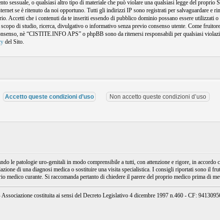
amento sessuale, o qualsiasi altro tipo di materiale che può violare una qualsiasi legge del propr
nternet se è ritenuto da noi opportuno. Tutti gli indirizzi IP sono registrati per salvaguardare e
o. Accetti che i contenuti da te inseriti essendo di pubblico dominio possano essere utilizzati o r
 scopo di studio, ricerca, divulgativo o informativo senza previo consenso utente. Come fruitore 
consenso, nè “CISTITE.INFO APS” o phpBB sono da ritenersi responsabili per qualsiasi violazi
cy
del Sito.
e patologie uro-genitali in modo comprensibile a tutti, con attenzione e rigore, in accordo con
ione di una diagnosi medica o sostituire una visita specialistica. I consigli riportati sono il fru
prio medico curante. Si raccomanda pertanto di chiedere il parere del proprio medico prima di mett
ssociazione costituita ai sensi del Decreto Legislativo 4 dicembre 1997 n.460 - CF: 94130