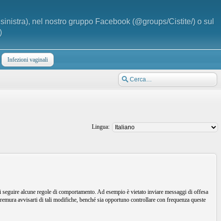
a sinistra), nel nostro gruppo Facebook (@groups/Cistite/) o sul
)
Infezioni vaginali
Lingua:
i seguire alcune regole di comportamento. Ad esempio è vietato inviare messaggi di offesa
remura avvisarti di tali modifiche, benché sia opportuno controllare con frequenza queste