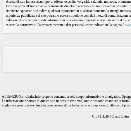
Accetti di non inviare alcun tipo di offesa, oscenità, volgarità, calunnia, minaccia, orient
Fare ciò porta all’immediato e permanente divieto di accesso, con notifica al tuo provider I
riscrivere, spostare o chiudere qualsiasi argomento in qualsiasi momento lo ritenga necessari
esperienze pubblicate sul sito potranno essere rirpodotte con altri mezzi di comunicazione a
database. Al contempo queste informazioni non saranno divulgate a nessuno senza il tuo 
Accetti la normativa sulla privacy inerente i dati personali come indicato nella pagina
Priva
ATTENZIONE! Cistite.info propone contenuti a solo scopo informativo e divulgativo. Spiegando l
Le informazioni riportate in questo sito in nessun caso vogliono e possono costituire la formulaz
vogliono e possono sostituire la prescrizione di un trattamento o il rapporto diretto con il pro
CISTITE.INFO aps Onlus - A