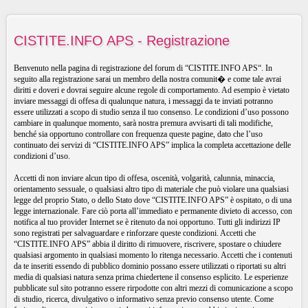
CISTITE.INFO APS - Registrazione
Benvenuto nella pagina di registrazione del forum di “CISTITE.INFO APS“. In
seguito alla registrazione sarai un membro della nostra comunit� e come tale avrai
diritti e doveri e dovrai seguire alcune regole di comportamento. Ad esempio è vietato
inviare messaggi di offesa di qualunque natura, i messaggi da te inviati potranno
essere utilizzati a scopo di studio senza il tuo consenso. Le condizioni d’uso possono
cambiare in qualunque momento, sarà nostra premura avvisarti di tali modifiche,
benché sia opportuno controllare con frequenza queste pagine, dato che l’uso
continuato dei servizi di “CISTITE.INFO APS” implica la completa accettazione delle
condizioni d’uso.
Accetti di non inviare alcun tipo di offesa, oscenità, volgarità, calunnia, minaccia,
orientamento sessuale, o qualsiasi altro tipo di materiale che può violare una qualsiasi
legge del proprio Stato, o dello Stato dove “CISTITE.INFO APS” è ospitato, o di una
legge internazionale. Fare ciò porta all’immediato e permanente divieto di accesso, con
notifica al tuo provider Internet se è ritenuto da noi opportuno. Tutti gli indirizzi IP
sono registrati per salvaguardare e rinforzare queste condizioni. Accetti che
“CISTITE.INFO APS” abbia il diritto di rimuovere, riscrivere, spostare o chiudere
qualsiasi argomento in qualsiasi momento lo ritenga necessario. Accetti che i contenuti
da te inseriti essendo di pubblico dominio possano essere utilizzati o riportati su altri
media di qualsiasi natura senza prima chiedertene il consenso esplicito. Le esperienze
pubblicate sul sito potranno essere rirpodotte con altri mezzi di comunicazione a scopo
di studio, ricerca, divulgativo o informativo senza previo consenso utente. Come