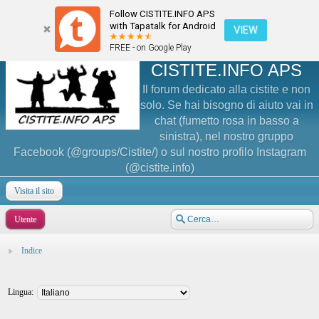
Follow CISTITE.INFO APS
with Tapatalk for Android
VIEW
FREE - on Google Play
CISTITE.INFO APS
Il forum dedicato alla cistite e non
solo. Se hai bisogno di aiuto vai in
chat (fumetto rosa in basso a
sinistra), nel nostro gruppo
Facebook (@groups/Cistite/) o sul nostro profilo Instagram
(@cistite.info)
Visita il sito
Utente
Indice
Lingua: