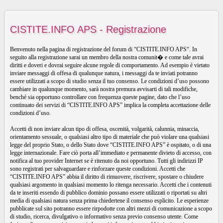
CISTITE.INFO APS - Registrazione
Benvenuto nella pagina di registrazione del forum di “CISTITE.INFO APS“. In
seguito alla registrazione sarai un membro della nostra comunit� e come tale avrai
diritti e doveri e dovrai seguire alcune regole di comportamento. Ad esempio è vietato
inviare messaggi di offesa di qualunque natura, i messaggi da te inviati potranno
essere utilizzati a scopo di studio senza il tuo consenso. Le condizioni d’uso possono
cambiare in qualunque momento, sarà nostra premura avvisarti di tali modifiche,
benché sia opportuno controllare con frequenza queste pagine, dato che l’uso
continuato dei servizi di “CISTITE.INFO APS” implica la completa accettazione delle
condizioni d’uso.
Accetti di non inviare alcun tipo di offesa, oscenità, volgarità, calunnia, minaccia,
orientamento sessuale, o qualsiasi altro tipo di materiale che può violare una qualsiasi
legge del proprio Stato, o dello Stato dove “CISTITE.INFO APS” è ospitato, o di una
legge internazionale. Fare ciò porta all’immediato e permanente divieto di accesso, con
notifica al tuo provider Internet se è ritenuto da noi opportuno. Tutti gli indirizzi IP
sono registrati per salvaguardare e rinforzare queste condizioni. Accetti che
“CISTITE.INFO APS” abbia il diritto di rimuovere, riscrivere, spostare o chiudere
qualsiasi argomento in qualsiasi momento lo ritenga necessario. Accetti che i contenuti
da te inseriti essendo di pubblico dominio possano essere utilizzati o riportati su altri
media di qualsiasi natura senza prima chiedertene il consenso esplicito. Le esperienze
pubblicate sul sito potranno essere rirpodotte con altri mezzi di comunicazione a scopo
di studio, ricerca, divulgativo o informativo senza previo consenso utente. Come