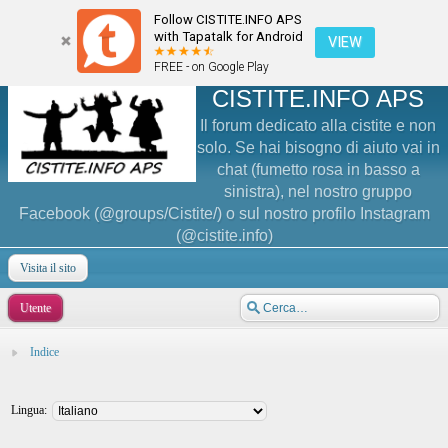
Follow CISTITE.INFO APS
with Tapatalk for Android
VIEW
FREE - on Google Play
CISTITE.INFO APS
Il forum dedicato alla cistite e non
solo. Se hai bisogno di aiuto vai in
chat (fumetto rosa in basso a
sinistra), nel nostro gruppo
Facebook (@groups/Cistite/) o sul nostro profilo Instagram
(@cistite.info)
Visita il sito
Utente
Indice
Lingua: