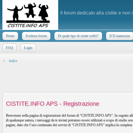
Il forum dedicato alla cistite e non
Home
Scrittura forum
Di quale tipo di cistite soffri?
Il D-mannosio
FAQ
Login
Indice
CISTITE.INFO APS - Registrazione
Benvenuto nella pagina di registrazione del forum di “CISTITE.INFO APS“. In seguito alla 
di qualunque natura, i messaggi da te inviati potranno essere utilizzati a scopo di studio 
pagine, dato che l’uso continuato dei servizi di “CISTITE.INFO APS” implica la completa a