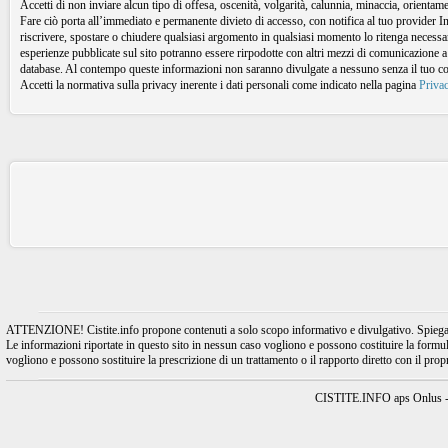
Accetti di non inviare alcun tipo di offesa, oscenità, volgarità, calunnia, minaccia, orient
Fare ciò porta all’immediato e permanente divieto di accesso, con notifica al tuo provider I
riscrivere, spostare o chiudere qualsiasi argomento in qualsiasi momento lo ritenga necessari
esperienze pubblicate sul sito potranno essere rirpodotte con altri mezzi di comunicazione a
database. Al contempo queste informazioni non saranno divulgate a nessuno senza il tuo 
Accetti la normativa sulla privacy inerente i dati personali come indicato nella pagina
Priva
ATTENZIONE! Cistite.info propone contenuti a solo scopo informativo e divulgativo. Spiegando l
Le informazioni riportate in questo sito in nessun caso vogliono e possono costituire la formulaz
vogliono e possono sostituire la prescrizione di un trattamento o il rapporto diretto con il pro
CISTITE.INFO aps Onlus - A