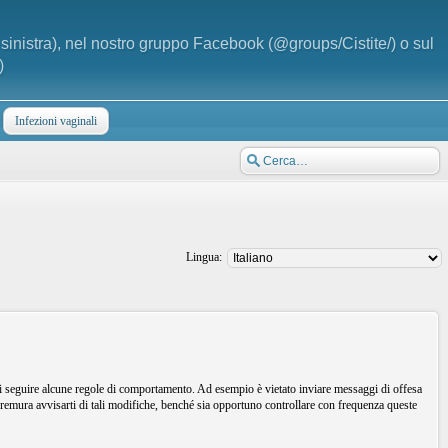
a sinistra), nel nostro gruppo Facebook (@groups/Cistite/) o sul
)
Infezioni vaginali
Lingua:
i seguire alcune regole di comportamento. Ad esempio è vietato inviare messaggi di offesa
remura avvisarti di tali modifiche, benché sia opportuno controllare con frequenza queste