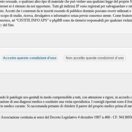
amento sessuale, o qualsiasi altro tipo di materiale che può violare una qualsiasi legge del propr
nternet se è ritenuto da noi opportuno. Tutti gli indirizzi IP sono registrati per salvaguardare e
o. Accetti che i contenuti da te inseriti essendo di pubblico dominio possano essere utilizzati o r
 scopo di studio, ricerca, divulgativo o informativo senza previo consenso utente. Come fruitore 
consenso, nè “CISTITE.INFO APS” o phpBB sono da ritenersi responsabili per qualsiasi violazi
cy
del Sito.
e patologie uro-genitali in modo comprensibile a tutti, con attenzione e rigore, in accordo con
ione di una diagnosi medica o sostituire una visita specialistica. I consigli riportati sono il fru
prio medico curante. Si raccomanda pertanto di chiedere il parere del proprio medico prima di mett
ssociazione costituita ai sensi del Decreto Legislativo 4 dicembre 1997 n.460 - CF: 94130