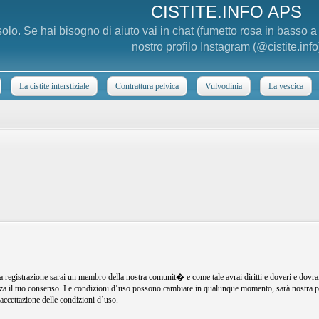
CISTITE.INFO APS
 solo. Se hai bisogno di aiuto vai in chat (fumetto rosa in basso 
nostro profilo Instagram (@cistite.info
La cistite interstiziale
Contrattura pelvica
Vulvodinia
La vescica
registrazione sarai un membro della nostra comunit� e come tale avrai diritti e doveri e dovra
senza il tuo consenso. Le condizioni d’uso possono cambiare in qualunque momento, sarà nostra p
ccettazione delle condizioni d’uso.