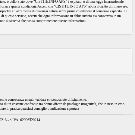
io Stato, o dello Stato dove “CISTITE.INFO APS” è ospitato, o di una legge internazionale.
 rinforzare queste condizioni. Accetti che “CISTITE.INFO APS” abbia il diritto di rimuovere,
iportati su altri media di qualsiasi natura senza prima chiedertene il consenso esplicito. Le
di questo servizio, accetti che ogni informazione tu abbia inviato sia conservata in un
one al sistema che possa compromettere queste informazioni.
 le conoscenze attuali, validate e riconosciute ufficialmente.
tto di un costante confronto tra donne affette da patologie urogenitali, che in nessun caso
ere in pratica qualsiasi consiglio o indicazione riportata
950218 - p.IVA: 02906520214