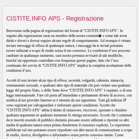
CISTITE.INFO APS - Registrazione
Benvenuto nella pagina di registrazione del forum di “CISTITE.INFO APS“. In
seguito alla registrazione sarai un membro della nostra comunit� e come tale avrai
diritti e doveri e dovrai seguire alcune regole di comportamento. Ad esempio è vietato
inviare messaggi di offesa di qualunque natura, i messaggi da te inviati potranno
essere utilizzati a scopo di studio senza il tuo consenso. Le condizioni d’uso possono
cambiare in qualunque momento, sarà nostra premura avvisarti di tali modifiche,
benché sia opportuno controllare con frequenza queste pagine, dato che l’uso
continuato dei servizi di “CISTITE.INFO APS” implica la completa accettazione delle
condizioni d’uso.
Accetti di non inviare alcun tipo di offesa, oscenità, volgarità, calunnia, minaccia,
orientamento sessuale, o qualsiasi altro tipo di materiale che può violare una qualsiasi
legge del proprio Stato, o dello Stato dove “CISTITE.INFO APS” è ospitato, o di una
legge internazionale. Fare ciò porta all’immediato e permanente divieto di accesso, con
notifica al tuo provider Internet se è ritenuto da noi opportuno. Tutti gli indirizzi IP
sono registrati per salvaguardare e rinforzare queste condizioni. Accetti che
“CISTITE.INFO APS” abbia il diritto di rimuovere, riscrivere, spostare o chiudere
qualsiasi argomento in qualsiasi momento lo ritenga necessario. Accetti che i contenuti
da te inseriti essendo di pubblico dominio possano essere utilizzati o riportati su altri
media di qualsiasi natura senza prima chiedertene il consenso esplicito. Le esperienze
pubblicate sul sito potranno essere rirpodotte con altri mezzi di comunicazione a scopo
di studio, ricerca, divulgativo o informativo senza previo consenso utente. Come