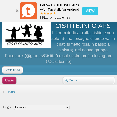
Follow CISTITE.INFO APS
with Tapatalk for Android
VIEW
FREE - on Google Play
CISTITE.INFO APS
Il forum dedicato alla cistite e non
solo. Se hai bisogno di aiuto vai in
chat (fumetto rosa in basso a
sinistra), nel nostro gruppo
Facebook (@groups/Cistite/) o sul nostro profilo Instagram
(@cistite.info)
Visita il sito
Utente
Indice
Lingua: