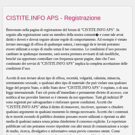
CISTITE.INFO APS - Registrazione
Benvenuto nella pagina di registrazione del forum di “CISTITE.INFO APS“. In
seguito alla registrazione sarai un membro della nostra comunit� e come tale avrai
diritti e doveri e dovrai seguire alcune regole di comportamento. Ad esempio è vietato
inviare messaggi di offesa di qualunque natura, i messaggi da te inviati potranno
essere utilizzati a scopo di studio senza il tuo consenso. Le condizioni d’uso possono
cambiare in qualunque momento, sarà nostra premura avvisarti di tali modifiche,
benché sia opportuno controllare con frequenza queste pagine, dato che l’uso
continuato dei servizi di “CISTITE.INFO APS” implica la completa accettazione delle
condizioni d’uso.
Accetti di non inviare alcun tipo di offesa, oscenità, volgarità, calunnia, minaccia,
orientamento sessuale, o qualsiasi altro tipo di materiale che può violare una qualsiasi
legge del proprio Stato, o dello Stato dove “CISTITE.INFO APS” è ospitato, o di una
legge internazionale. Fare ciò porta all’immediato e permanente divieto di accesso, con
notifica al tuo provider Internet se è ritenuto da noi opportuno. Tutti gli indirizzi IP
sono registrati per salvaguardare e rinforzare queste condizioni. Accetti che
“CISTITE.INFO APS” abbia il diritto di rimuovere, riscrivere, spostare o chiudere
qualsiasi argomento in qualsiasi momento lo ritenga necessario. Accetti che i contenuti
da te inseriti essendo di pubblico dominio possano essere utilizzati o riportati su altri
media di qualsiasi natura senza prima chiedertene il consenso esplicito. Le esperienze
pubblicate sul sito potranno essere rirpodotte con altri mezzi di comunicazione a scopo
di studio, ricerca, divulgativo o informativo senza previo consenso utente. Come