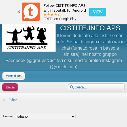
Follow CISTITE.INFO APS
with Tapatalk for Android
VIEW
FREE - on Google Play
CISTITE.INFO APS
Il forum dedicato alla cistite e non
solo. Se hai bisogno di aiuto vai in
chat (fumetto rosa in basso a
sinistra), nel nostro gruppo
Facebook (@groups/Cistite/) o sul nostro profilo Instagram
(@cistite.info)
Visita il sito
Utente
Indice
Lingua: