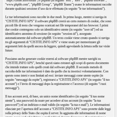
“https://cistite.info/forum”) e phpBB (in seguito “essi”, “loro”, “phpBB software”,
“www.phpbb.com”, “phpBB Group”, “phpBB Teams”) usano le informazioni raccolte
durante qualsiasi sessione d’uso da te effettuata (in seguito “le tue informazioni”).
Le tue informazioni sono raccolte in due modi. In primo luogo, mentre si naviga in
“CISTITE.INFO APS” il software phpBB creerà un certo numero di cookie, che sono
piccoli file di testo che vengono scaricati nei file temporanei del tuo browser. I primi
due cookie contengono solo un identificativo utente (in seguito “user-id”) ed un
identificativo anonimo di sessione (in seguito “session-id”), assegnato
automaticamente dal software phpBB. Un terzo cookie viene creato quando si naviga
tra gli argomenti di “CISTITE.INFO APS” e viene usato per memorizzare gli
argomenti letti da quelli ancora da leggere, quindi agevolando la lettura nelle tue visite
future.
Possiamo anche generare cookie esterni al software phpBB mentre navighi su
“CISTITE.INFO APS”, benché questi siano estranei agli scopi di questo documento
che intende trattare solo quelli creati dal software phpBB. Il secondo metodo di
raccolta delle tue informazioni è dato da quello che tu inserisci volontariamente. Con
questo sono intesi e non limitati ad essi: inviare messaggi come utente ospite (in
seguito “messaggi da ospite”), registrarsi a “CISTITE.INFO APS” (in seguito “il tuo
account”) e l’invio di messaggi dopo la registrazione e l’accesso (di seguito “i tuoi
messaggi”).
Il tuo account avrà, di base, un unico nome identificativo (in seguito “il tuo nome
utente”), una password da usare per accedere al tuo account (in seguito “la tua
password”) ed un indirizzo e-mail valido (in seguito “la tua e-mail”). Le informazioni
rilasciate per l’apertura dell’account a “CISTITE.INFO APS” sono protette dalle leggi
sulla privacy dello Stato che ospita il server. In aggiunta alle informazioni di nome