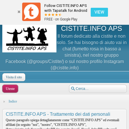
Follow CISTITE.INFO APS
with Tapatalk for Android
VIEW
FREE - on Google Play
CISTITE.INFO APS
Il forum dedicato alla cistite e non
solo. Se hai bisogno di aiuto vai in
chat (fumetto rosa in basso a
sinistra), nel nostro gruppo
Facebook (@groups/Cistite/) o sul nostro profilo Instagram
(@cistite.info)
Visita il sito
Utente
Indice
CISTITE.INFO APS - Trattamento dei dati personali
Questo paragrafo spiega dettagliatamente come “CISTITE.INFO APS” ed eventuali
affiliati (in seguito “noi”, “nostro”, “CISTITE.INFO APS”,