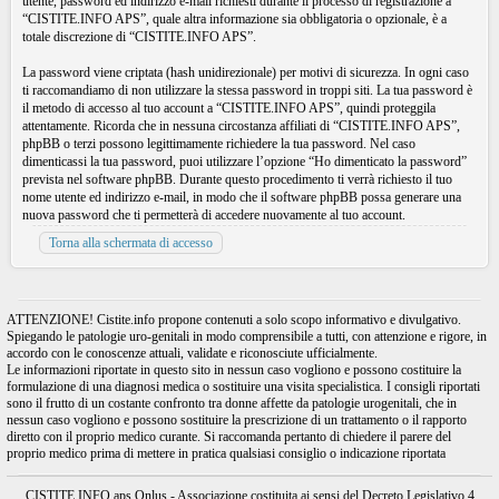
utente, password ed indirizzo e-mail richiesti durante il processo di registrazione a
“CISTITE.INFO APS”, quale altra informazione sia obbligatoria o opzionale, è a
totale discrezione di “CISTITE.INFO APS”.
La password viene criptata (hash unidirezionale) per motivi di sicurezza. In ogni caso
ti raccomandiamo di non utilizzare la stessa password in troppi siti. La tua password è
il metodo di accesso al tuo account a “CISTITE.INFO APS”, quindi proteggila
attentamente. Ricorda che in nessuna circostanza affiliati di “CISTITE.INFO APS”,
phpBB o terzi possono legittimamente richiedere la tua password. Nel caso
dimenticassi la tua password, puoi utilizzare l’opzione “Ho dimenticato la password”
prevista nel software phpBB. Durante questo procedimento ti verrà richiesto il tuo
nome utente ed indirizzo e-mail, in modo che il software phpBB possa generare una
nuova password che ti permetterà di accedere nuovamente al tuo account.
Torna alla schermata di accesso
ATTENZIONE! Cistite.info propone contenuti a solo scopo informativo e divulgativo.
Spiegando le patologie uro-genitali in modo comprensibile a tutti, con attenzione e rigore, in
accordo con le conoscenze attuali, validate e riconosciute ufficialmente.
Le informazioni riportate in questo sito in nessun caso vogliono e possono costituire la
formulazione di una diagnosi medica o sostituire una visita specialistica. I consigli riportati
sono il frutto di un costante confronto tra donne affette da patologie urogenitali, che in
nessun caso vogliono e possono sostituire la prescrizione di un trattamento o il rapporto
diretto con il proprio medico curante. Si raccomanda pertanto di chiedere il parere del
proprio medico prima di mettere in pratica qualsiasi consiglio o indicazione riportata
CISTITE.INFO aps Onlus - Associazione costituita ai sensi del Decreto Legislativo 4