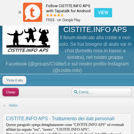
Follow CISTITE.INFO APS
with Tapatalk for Android
VIEW
FREE - on Google Play
CISTITE.INFO APS
Il forum dedicato alla cistite e non
solo. Se hai bisogno di aiuto vai in
chat (fumetto rosa in basso a
sinistra), nel nostro gruppo
Facebook (@groups/Cistite/) o sul nostro profilo Instagram
(@cistite.info)
Visita il sito
Utente
Indice
CISTITE.INFO APS - Trattamento dei dati personali
Questo paragrafo spiega dettagliatamente come “CISTITE.INFO APS” ed eventuali
affiliati (in seguito “noi”, “nostro”, “CISTITE.INFO APS”,