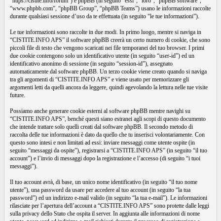
“https://cistite.info/forum”) e phpBB (in seguito “essi”, “loro”, “phpBB software”,
“www.phpbb.com”, “phpBB Group”, “phpBB Teams”) usano le informazioni raccolte
durante qualsiasi sessione d’uso da te effettuata (in seguito “le tue informazioni”).
Le tue informazioni sono raccolte in due modi. In primo luogo, mentre si naviga in
“CISTITE.INFO APS” il software phpBB creerà un certo numero di cookie, che sono
piccoli file di testo che vengono scaricati nei file temporanei del tuo browser. I primi
due cookie contengono solo un identificativo utente (in seguito “user-id”) ed un
identificativo anonimo di sessione (in seguito “session-id”), assegnato
automaticamente dal software phpBB. Un terzo cookie viene creato quando si naviga
tra gli argomenti di “CISTITE.INFO APS” e viene usato per memorizzare gli
argomenti letti da quelli ancora da leggere, quindi agevolando la lettura nelle tue visite
future.
Possiamo anche generare cookie esterni al software phpBB mentre navighi su
“CISTITE.INFO APS”, benché questi siano estranei agli scopi di questo documento
che intende trattare solo quelli creati dal software phpBB. Il secondo metodo di
raccolta delle tue informazioni è dato da quello che tu inserisci volontariamente. Con
questo sono intesi e non limitati ad essi: inviare messaggi come utente ospite (in
seguito “messaggi da ospite”), registrarsi a “CISTITE.INFO APS” (in seguito “il tuo
account”) e l’invio di messaggi dopo la registrazione e l’accesso (di seguito “i tuoi
messaggi”).
Il tuo account avrà, di base, un unico nome identificativo (in seguito “il tuo nome
utente”), una password da usare per accedere al tuo account (in seguito “la tua
password”) ed un indirizzo e-mail valido (in seguito “la tua e-mail”). Le informazioni
rilasciate per l’apertura dell’account a “CISTITE.INFO APS” sono protette dalle leggi
sulla privacy dello Stato che ospita il server. In aggiunta alle informazioni di nome