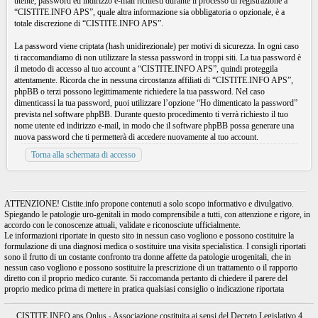
utente, password ed indirizzo e-mail richiesti durante il processo di registrazione a
“CISTITE.INFO APS”, quale altra informazione sia obbligatoria o opzionale, è a
totale discrezione di “CISTITE.INFO APS”.
La password viene criptata (hash unidirezionale) per motivi di sicurezza. In ogni caso
ti raccomandiamo di non utilizzare la stessa password in troppi siti. La tua password è
il metodo di accesso al tuo account a “CISTITE.INFO APS”, quindi proteggila
attentamente. Ricorda che in nessuna circostanza affiliati di “CISTITE.INFO APS”,
phpBB o terzi possono legittimamente richiedere la tua password. Nel caso
dimenticassi la tua password, puoi utilizzare l’opzione “Ho dimenticato la password”
prevista nel software phpBB. Durante questo procedimento ti verrà richiesto il tuo
nome utente ed indirizzo e-mail, in modo che il software phpBB possa generare una
nuova password che ti permetterà di accedere nuovamente al tuo account.
Torna alla schermata di accesso
ATTENZIONE! Cistite.info propone contenuti a solo scopo informativo e divulgativo.
Spiegando le patologie uro-genitali in modo comprensibile a tutti, con attenzione e rigore, in
accordo con le conoscenze attuali, validate e riconosciute ufficialmente.
Le informazioni riportate in questo sito in nessun caso vogliono e possono costituire la
formulazione di una diagnosi medica o sostituire una visita specialistica. I consigli riportati
sono il frutto di un costante confronto tra donne affette da patologie urogenitali, che in
nessun caso vogliono e possono sostituire la prescrizione di un trattamento o il rapporto
diretto con il proprio medico curante. Si raccomanda pertanto di chiedere il parere del
proprio medico prima di mettere in pratica qualsiasi consiglio o indicazione riportata
CISTITE.INFO aps Onlus - Associazione costituita ai sensi del Decreto Legislativo 4