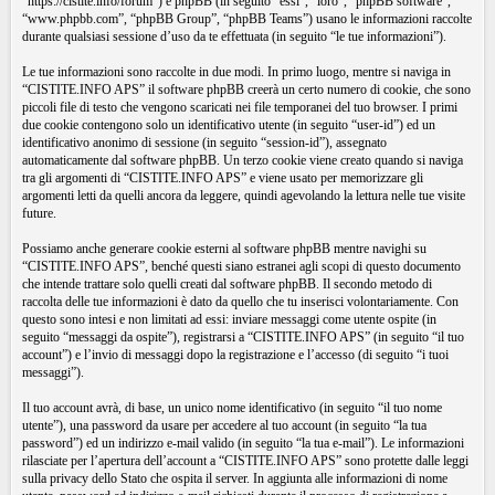
“https://cistite.info/forum”) e phpBB (in seguito “essi”, “loro”, “phpBB software”,
“www.phpbb.com”, “phpBB Group”, “phpBB Teams”) usano le informazioni raccolte
durante qualsiasi sessione d’uso da te effettuata (in seguito “le tue informazioni”).
Le tue informazioni sono raccolte in due modi. In primo luogo, mentre si naviga in
“CISTITE.INFO APS” il software phpBB creerà un certo numero di cookie, che sono
piccoli file di testo che vengono scaricati nei file temporanei del tuo browser. I primi
due cookie contengono solo un identificativo utente (in seguito “user-id”) ed un
identificativo anonimo di sessione (in seguito “session-id”), assegnato
automaticamente dal software phpBB. Un terzo cookie viene creato quando si naviga
tra gli argomenti di “CISTITE.INFO APS” e viene usato per memorizzare gli
argomenti letti da quelli ancora da leggere, quindi agevolando la lettura nelle tue visite
future.
Possiamo anche generare cookie esterni al software phpBB mentre navighi su
“CISTITE.INFO APS”, benché questi siano estranei agli scopi di questo documento
che intende trattare solo quelli creati dal software phpBB. Il secondo metodo di
raccolta delle tue informazioni è dato da quello che tu inserisci volontariamente. Con
questo sono intesi e non limitati ad essi: inviare messaggi come utente ospite (in
seguito “messaggi da ospite”), registrarsi a “CISTITE.INFO APS” (in seguito “il tuo
account”) e l’invio di messaggi dopo la registrazione e l’accesso (di seguito “i tuoi
messaggi”).
Il tuo account avrà, di base, un unico nome identificativo (in seguito “il tuo nome
utente”), una password da usare per accedere al tuo account (in seguito “la tua
password”) ed un indirizzo e-mail valido (in seguito “la tua e-mail”). Le informazioni
rilasciate per l’apertura dell’account a “CISTITE.INFO APS” sono protette dalle leggi
sulla privacy dello Stato che ospita il server. In aggiunta alle informazioni di nome