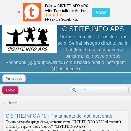
Follow CISTITE.INFO APS
with Tapatalk for Android
VIEW
FREE - on Google Play
CISTITE.INFO APS
Il forum dedicato alla cistite e non
solo. Se hai bisogno di aiuto vai in
chat (fumetto rosa in basso a
sinistra), nel nostro gruppo
Facebook (@groups/Cistite/) o sul nostro profilo Instagram
(@cistite.info)
Visita il sito
Utente
Indice
CISTITE.INFO APS - Trattamento dei dati personali
Questo paragrafo spiega dettagliatamente come “CISTITE.INFO APS” ed eventuali
affiliati (in seguito “noi”, “nostro”, “CISTITE.INFO APS”,