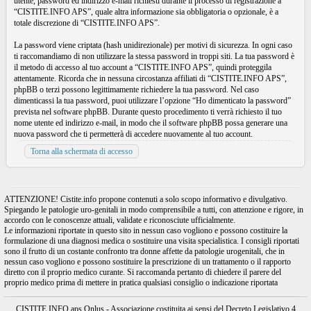
utente, password ed indirizzo e-mail richiesti durante il processo di registrazione a
“CISTITE.INFO APS”, quale altra informazione sia obbligatoria o opzionale, è a
totale discrezione di “CISTITE.INFO APS”.
La password viene criptata (hash unidirezionale) per motivi di sicurezza. In ogni caso
ti raccomandiamo di non utilizzare la stessa password in troppi siti. La tua password è
il metodo di accesso al tuo account a “CISTITE.INFO APS”, quindi proteggila
attentamente. Ricorda che in nessuna circostanza affiliati di “CISTITE.INFO APS”,
phpBB o terzi possono legittimamente richiedere la tua password. Nel caso
dimenticassi la tua password, puoi utilizzare l’opzione “Ho dimenticato la password”
prevista nel software phpBB. Durante questo procedimento ti verrà richiesto il tuo
nome utente ed indirizzo e-mail, in modo che il software phpBB possa generare una
nuova password che ti permetterà di accedere nuovamente al tuo account.
Torna alla schermata di accesso
ATTENZIONE! Cistite.info propone contenuti a solo scopo informativo e divulgativo.
Spiegando le patologie uro-genitali in modo comprensibile a tutti, con attenzione e rigore, in
accordo con le conoscenze attuali, validate e riconosciute ufficialmente.
Le informazioni riportate in questo sito in nessun caso vogliono e possono costituire la
formulazione di una diagnosi medica o sostituire una visita specialistica. I consigli riportati
sono il frutto di un costante confronto tra donne affette da patologie urogenitali, che in
nessun caso vogliono e possono sostituire la prescrizione di un trattamento o il rapporto
diretto con il proprio medico curante. Si raccomanda pertanto di chiedere il parere del
proprio medico prima di mettere in pratica qualsiasi consiglio o indicazione riportata
CISTITE.INFO aps Onlus - Associazione costituita ai sensi del Decreto Legislativo 4